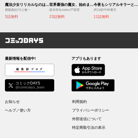
魔法少女リリカルなのは EXCEEDS
世界最強の魔女、始めました ～私だけ『攻略サイト』を見れる世界で自由に生きます～
今夜もシリアルキラーと待ち合わせ
都築真紀/川上修一
坂木持丸/riritto/戸賀環
伊口紺/中村優児
5話無料
23話無料
11話無料
コミックDAYS
最新情報を配信中!
アプリもあります
編集部ブログ
コミックDAYS
@comicdays_team
お知らせ
利用規約
ヘルプ／使い方
プライバシーポリシー
外部送信について
特定商取引法の表示