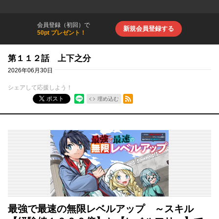
会員登録（初回）で
新規会員登録する
50pt プレゼント！
第１１２話 上下之分
2026年06月30日
シェアして応援しよう！
RSSフィード
ポスト
埋め込む
最強で最速の無限レベルアップ ～スキル