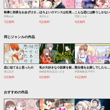
執事に初夜をおあずけされてます。
ほろよいロマンスは社長室で
こんな恋には酔うしかない
田島みみ
花川ちと
宇賀ミユキ
7話無料
6話無料
4話無料
同じジャンルの作品
恋に似てると思ったの
私が大好きな小説家を殺すまで
聖女様をお探しでしたら妹で間違いありません。さあどうぞお連れください、今すぐ。
景山五月
斜線堂有紀/足立いまる
伊賀海栗/足戸手斗
5話無料
6話無料
41話無料
おすすめの作品