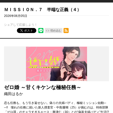
ＭＩＳＳＩＯＮ．７ 半端な正義（４）
2026年06月05日
シェアして応援しよう！
RSSフィード
ポスト
埋め込む
ゼロ婚 ～甘くキケンな極秘任務～
織田はるか
恋も任務も、もう引き返せない。偽りの夫婦バディ、極秘ミッション始動─
─!! 憧れの任務に就いた新人捜査官・中島珊瑚（25）が挑むのは、特殊部隊
「ゼロ課」のチャラすぎるエース・興津仁（30）との“偽装夫婦バディ”生活!?