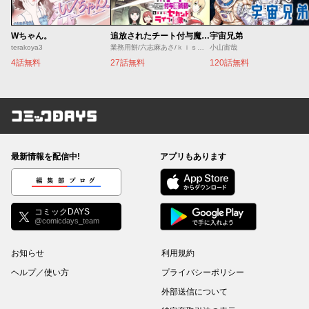
Wちゃん。
追放されたチート付与魔術師は気ままなセカンドライフを謳歌する。 ～俺は武器だけじゃなく、あらゆるものに『強化ポイント』を付与できるし、俺の意思でいつでも効果を解除できるけど、残った人たち大丈夫？～
宇宙兄弟
terakoya3
業務用餅/六志麻あさ/ｋｉｓｕｉ
小山宙哉
4話無料
27話無料
120話無料
コミックDAYS
最新情報を配信中!
アプリもあります
編集部ブログ
コミックDAYS
@comicdays_team
お知らせ
利用規約
ヘルプ／使い方
プライバシーポリシー
外部送信について