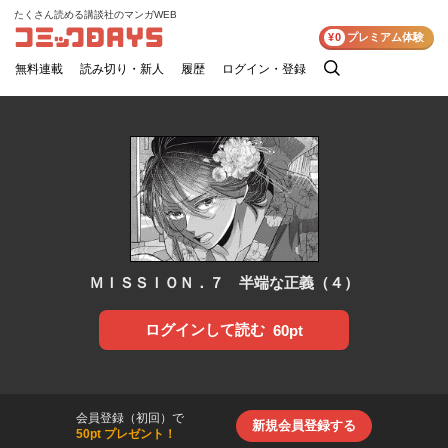
たくさん読める講談社のマンガWEB
コミックDAYS
¥0
プレミアム体験
無料連載
読み切り・新人
履歴
ログイン・登録
検
索
ＭＩＳＳＩＯＮ．７ 半端な正義（４）
ログインして読む
60pt
会員登録（初回）で
新規会員登録する
50pt プレゼント！