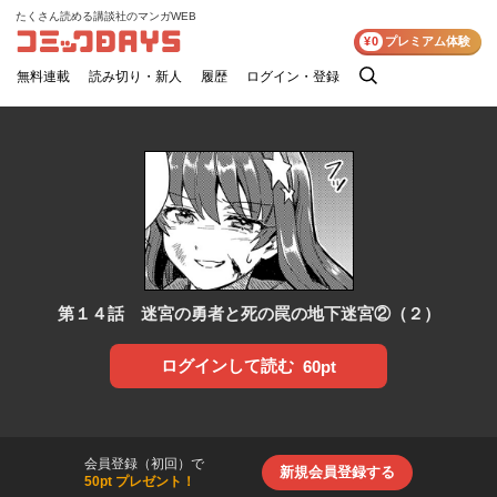
たくさん読める講談社のマンガWEB
コミックDAYS
¥0
プレミアム体験
無料連載
読み切り・新人
履歴
ログイン・登録
検
索
第１４話 迷宮の勇者と死の罠の地下迷宮②（２）
ログインして読む
60pt
会員登録（初回）で
新規会員登録する
50pt プレゼント！