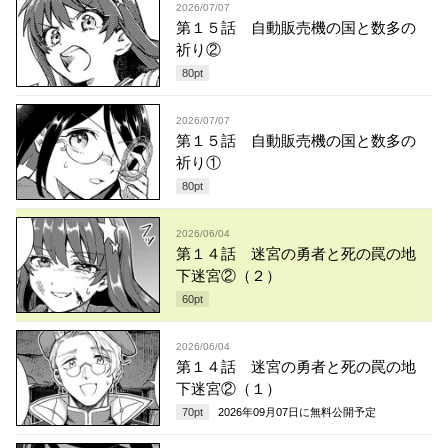
2026/07/07
第１５話 自動販売機の国と数多の
祈り②
80
pt
2026/07/07
第１５話 自動販売機の国と数多の
祈り①
80
pt
2026/06/04
第１４話 迷宮の勇者と死の罠の地
下迷宮②（２）
60
pt
2026/06/04
第１４話 迷宮の勇者と死の罠の地
下迷宮②（１）
70
pt
2026年09月07日
に無料公開予定