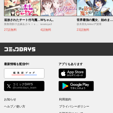
追放されたチート付与魔術師は気ままなセカンドライフを謳歌する。 ～俺は武器だけじゃなく、あらゆるものに『強化ポイント』を付与できるし、俺の意思でいつでも効果を解除できるけど、残った人たち大丈夫？～
Wちゃん。
世界最強の魔女、始めました ～私だけ『攻略サイト』を見れる世界で自由に生きます～
業務用餅/六志麻あさ/ｋｉｓｕｉ
terakoya3
坂木持丸/riritto/戸賀環
27話無料
4話無料
23話無料
コミックDAYS
最新情報を配信中!
アプリもあります
編集部ブログ
コミックDAYS
@comicdays_team
お知らせ
利用規約
ヘルプ／使い方
プライバシーポリシー