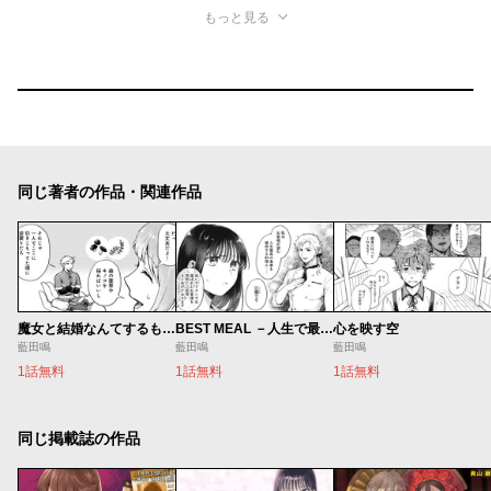
もっと見る
同じ著者の作品・関連作品
魔女と結婚なんてするもんじゃない！
BEST MEAL －人生で最高の献立－
心を映す空
藍田鳴
藍田鳴
藍田鳴
1話無料
1話無料
1話無料
同じ掲載誌の作品