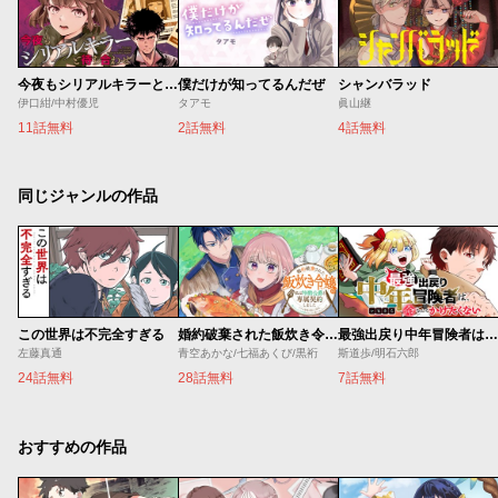
今夜もシリアルキラーと待ち合わせ
僕だけが知ってるんだぜ
シャンバラッド
伊口紺/中村優児
タアモ
眞山継
11話無料
2話無料
4話無料
同じジャンルの作品
この世界は不完全すぎる
婚約破棄された飯炊き令嬢の私は冷酷公爵と専属契約しました～ですが胃袋を掴んだ結果、冷たかった公爵様がどんどん優しくなっています～
最強出戻り中年冒険者は、今さら命なんてかけたくない
左藤真通
青空あかな/七福あくび/黒裄
斯道歩/明石六郎
24話無料
28話無料
7話無料
おすすめの作品