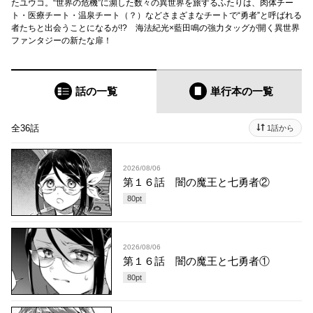
たユウコ。“世界の危機”に瀕した数々の異世界を旅するふたりは、肉体チー
ト・医療チート・温泉チート（？）などさまざまなチートで“勇者”と呼ばれる
者たちと出会うことになるが!? 海法紀光×藍田鳴の強力タッグが開く異世界
ファンタジーの新たな扉！
話の一覧
単行本
の一覧
全36話
1話から
2026/08/06
第１６話 闇の魔王と七勇者②
80
pt
2026/08/06
第１６話 闇の魔王と七勇者①
80
pt