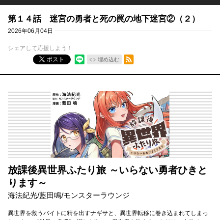
第１４話 迷宮の勇者と死の罠の地下迷宮②（２）
2026年06月04日
シェアして応援しよう！
RSSフィード
ポスト
埋め込む
放課後異世界ふたり旅 ～いらない勇者ひきと
ります～
海法紀光
/
藍田鳴
/
モンスターラウンジ
異世界を救うバイトに精を出すナギサと、異世界転移に巻き込まれてしまっ