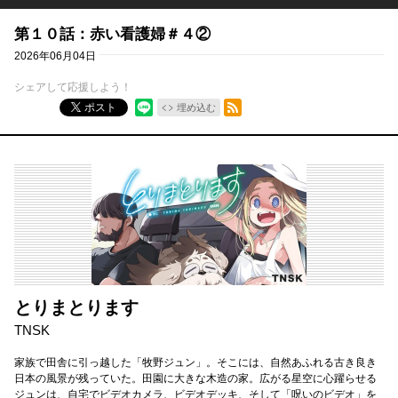
第１０話：赤い看護婦＃４②
2026年06月04日
シェアして応援しよう！
RSSフィード
ポスト
埋め込む
とりまとります
TNSK
家族で田舎に引っ越した「牧野ジュン」。そこには、自然あふれる古き良き
日本の風景が残っていた。田園に大きな木造の家。広がる星空に心躍らせる
ジュンは、自宅でビデオカメラ、ビデオデッキ、そして「呪いのビデオ」を