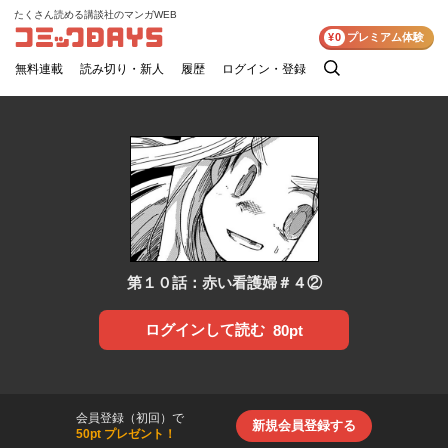
たくさん読める講談社のマンガWEB
コミックDAYS
¥0
プレミアム体験
無料連載
読み切り・新人
履歴
ログイン・登録
検
索
第１０話：赤い看護婦＃４②
ログインして読む
80pt
会員登録（初回）で
新規会員登録する
50pt プレゼント！