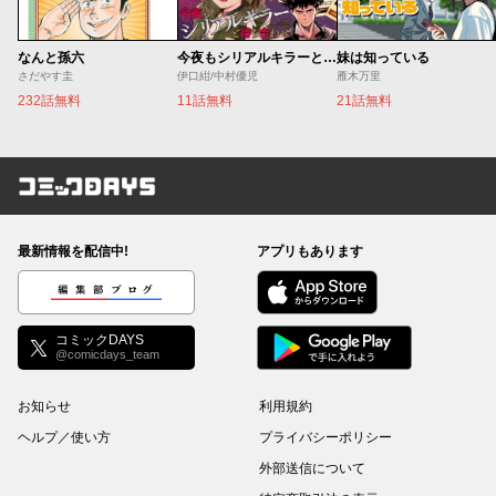
なんと孫六
今夜もシリアルキラーと待ち合わせ
妹は知っている
さだやす圭
伊口紺/中村優児
雁木万里
232話無料
11話無料
21話無料
コミックDAYS
最新情報を配信中!
アプリもあります
編集部ブログ
コミックDAYS
@comicdays_team
お知らせ
利用規約
ヘルプ／使い方
プライバシーポリシー
外部送信について