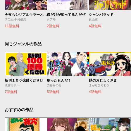
今夜もシリアルキラーと待ち合わせ
僕だけが知ってるんだぜ
シャンバラッド
伊口紺/中村優児
タアモ
眞山継
11話無料
2話無料
4話無料
同じジャンルの作品
新刊１００億冊ください
刷ったもんだ！
鉄のおじょうさま
破賀ミチル
染谷みのる
まがりひろあき
7話無料
5話無料
4話無料
おすすめの作品