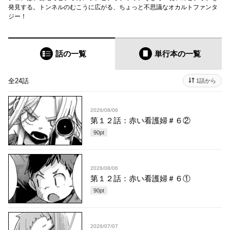
発見する。トンネルのむこうに広がる、ちょっと不思議なオカルトファンタ
ジー！
話の一覧
単行本
の一覧
全24話
1話から
2026/08/06
第１２話：赤い看護婦＃６②
90
pt
2026/08/06
第１２話：赤い看護婦＃６①
90
pt
2026/07/07