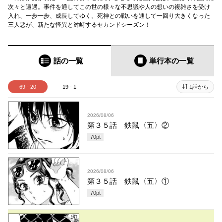
次々と遭遇。事件を通してこの世の様々な不思議や人の想いの複雑さを受け
入れ、一歩一歩、成長してゆく。死神との戦いを通して一回り大きくなった
三人悪が、新たな怪異と対峙するセカンドシーズン！
話の一覧
単行本
の一覧
69 - 20
19 - 1
1話から
2026/08/06
第３５話 鉄鼠〈五〉②
70
pt
2026/08/06
第３５話 鉄鼠〈五〉①
70
pt