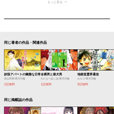
もっと見る
同じ著者の作品・関連作品
妖怪アパートの幽雅な日常
全裸男と柴犬男
地獄堂霊界通信
深山和香/香月日輪
わたなべあじあ/香月日輪
みもり/香月日輪
2話無料
1話無料
9話無料
同じ掲載誌の作品