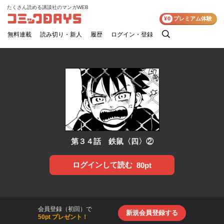
たくさん読める講談社のマンガWEB
コミックDAYS
¥0
プレミアム体験
無料連載
読み切り・新人
履歴
ログイン・登録
検
索
第３４話 鉄鼠〈四〉②
ログインして読む
80pt
会員登録（初回）で
新規会員登録する
50pt プレゼント！