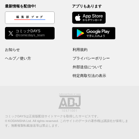
最新情報を配信中!
アプリもあります
編集部ブログ
コミックDAYS
@comicdays_team
お知らせ
利用規約
ヘルプ／使い方
プライバシーポリシー
外部送信について
特定商取引法の表示
コミックDAYSは正規版配信サイトマークを取得したサービスです。
©
KODANSHA Ltd.
All rights reserved. このサイトのデータの著作権は講談社が保有しま
す。無断複製転載放送等は禁止します。