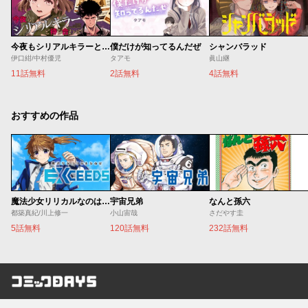
今夜もシリアルキラーと待ち合わせ
僕だけが知ってるんだぜ
シャンバラッド
伊口紺/中村優児
タアモ
眞山継
11話無料
2話無料
4話無料
おすすめの作品
魔法少女リリカルなのは EXCEEDS
宇宙兄弟
なんと孫六
都築真紀/川上修一
小山宙哉
さだやす圭
5話無料
120話無料
232話無料
コミックDAYS