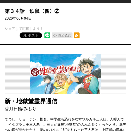
第３４話 鉄鼠〈四〉②
2026年06月04日
シェアして応援しよう！
RSSフィード
ポスト
埋め込む
新・地獄堂霊界通信
香月日輪
/
みもり
てつし、リョーチン、椎名。中学生も恐れをなすワルガキ三人組、人呼んで
「イタズラ大王三人悪」。三人が薬屋“地獄堂”ののれんをくぐったとき、異界
への扉が開かれた！ 謎のおやじに“力”をもらった三人悪は、上院町の怪異に