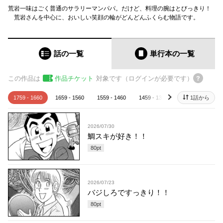
荒岩一味はごく普通のサラリーマンパパ。だけど、料理の腕はとびっきり！
荒岩さんを中心に、おいしい笑顔の輪がどんどんふくらむ物語です。
話の一覧
単行本
の一覧
この作品は
作品チケット
対象です（ログインが必要です）
1759 - 1660
1659 - 1560
1559 - 1460
1459 - 1360
1359 - 1260
1話から
next
2026/07/30
鯛スキが好き！！
80
pt
2026/07/23
バジしろですっきり！！
80
pt