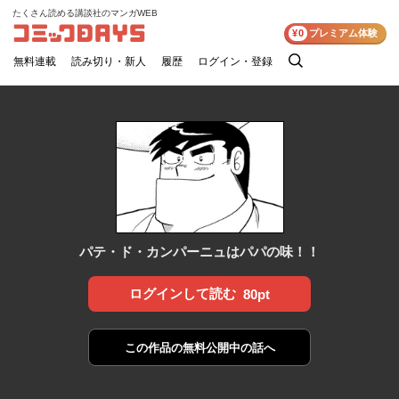
たくさん読める講談社のマンガWEB
コミックDAYS
¥0
プレミアム体験
無料連載
読み切り・新人
履歴
ログイン・登録
検
索
パテ・ド・カンパーニュはパパの味！！
ログインして読む
80pt
この作品の
無料公開中の話へ