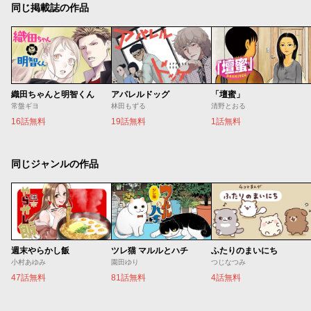
同じ掲載誌の作品
織田ちゃんと明智くん
アパレルドッグ
「壇蜜」
常盤ギヨ
林田もずる
清野とおる
16話無料
19話無料
1話無料
同じジャンルの作品
週末やらかし飯
ツレ猫 マルルとハチ
ふたりのまいにち
小村あゆみ
園田ゆり
つじなつみ
47話無料
81話無料
4話無料