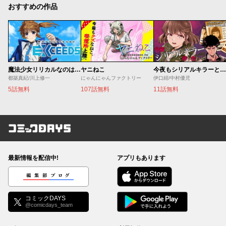
おすすめの作品
魔法少女リリカルなのは EXCEEDS
ヤニねこ
今夜もシリアルキラーと待ち合わせ
都築真紀/川上修一
にゃんにゃんファクトリー
伊口紺/中村優児
5話無料
107話無料
11話無料
コミックDAYS
最新情報を配信中!
アプリもあります
編集部ブログ
コミックDAYS
@comicdays_team