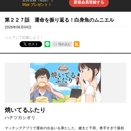
会員登録（初回）で
新規会員登録する
50pt プレゼント！
第２２７話 運命を振り返る！白身魚のムニエル
2026年06月04日
シェアして応援しよう！
RSSフィード
ポスト
埋め込む
焼いてるふたり
ハナツカシオリ
マッチングアプリで運命の出会いを果たした、健太と千尋。奥手すぎて最初