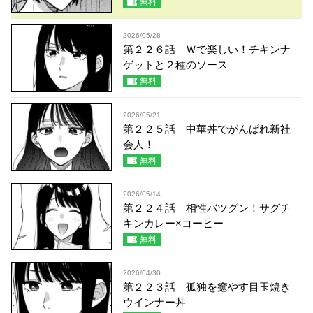
無料
2026/05/28
第２２６話 Ｗで楽しい！チキンナ
ゲットと２種のソース
無料
2026/05/21
第２２５話 中華丼でがんばれ新社
会人！
無料
2026/05/14
第２２４話 相性バツグン！サグチ
キンカレー×コーヒー
無料
2026/04/30
第２２３話 孤独を癒やす目玉焼き
ウインナー丼