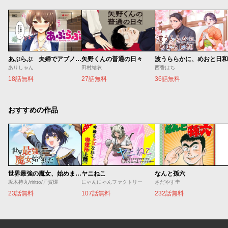
あぶらぶ 夫婦でアブノーマルなラブしませんか？
矢野くんの普通の日々
波うららかに、めおと日和
ありしゃん
田村結衣
西香はち
18話無料
27話無料
36話無料
おすすめの作品
世界最強の魔女、始めました ～私だけ『攻略サイト』を見れる世界で自由に生きます～
ヤニねこ
なんと孫六
坂木持丸/riritto/戸賀環
にゃんにゃんファクトリー
さだやす圭
23話無料
107話無料
232話無料