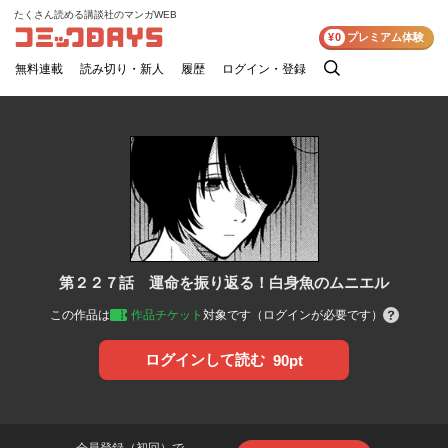
たくさん読める講談社のマンガWEB
コミックDAYS
¥0
プレミアム体験
無料連載
読み切り・新人
履歴
ログイン・登録
検
索
第２２７話 運命を振り返る！白身魚のムニエル
この作品は
作品チケット
対象です（ログインが必要です）
ログインして読む
90pt