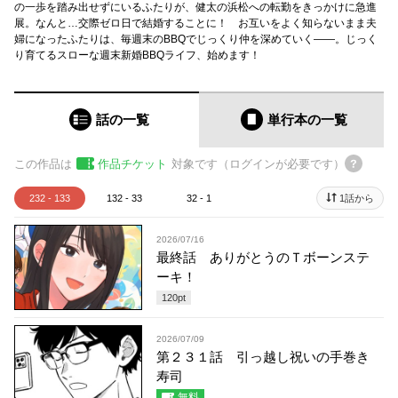
の一歩を踏み出せずにいるふたりが、健太の浜松への転勤をきっかけに急進
展。なんと…交際ゼロ日で結婚することに！ お互いをよく知らないまま夫
婦になったふたりは、毎週末のBBQでじっくり仲を深めていく――。じっく
り育てるスローな週末新婚BBQライフ、始めます！
話の一覧
単行本
の一覧
この作品は
作品チケット
対象です（ログインが必要です）
232 - 133
132 - 33
32 - 1
1話から
2026/07/16
最終話 ありがとうのＴボーンステ
ーキ！
120
pt
2026/07/09
第２３１話 引っ越し祝いの手巻き
寿司
無料