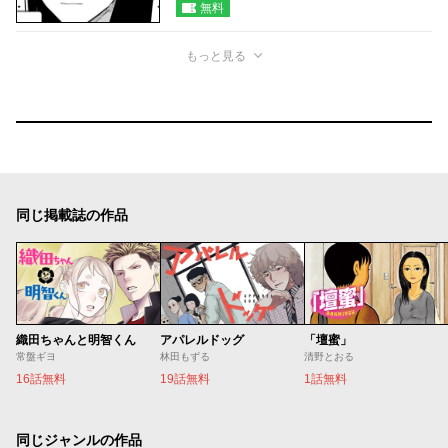
無料
もっと見る
同じ掲載誌の作品
織田ちゃんと明智くん
アパレルドッグ
「壇蜜」
常盤ギヨ
林田もずる
清野とおる
16話無料
19話無料
1話無料
同じジャンルの作品