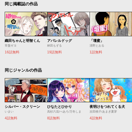
同じ掲載誌の作品
織田ちゃんと明智くん
アパレルドッグ
「壇蜜」
常盤ギヨ
林田もずる
清野とおる
16話無料
19話無料
1話無料
同じジャンルの作品
シルバー・スクリーン
ひなたとひかり
夜明けをつれてくる犬
いまい
高杉六花/べあろ/万冬しま
吉田桃子/あまぎ夏芽
4話無料
8話無料
4話無料