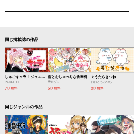
同じ掲載誌の作品
しゅごキャラ！ ジュエルジョーカー
雨とおしゃべりな香辛料
ぐうたらきつね
PEACH-PIT
天道グミ
おおともみつち
7話無料
5話無料
3話無料
同じジャンルの作品