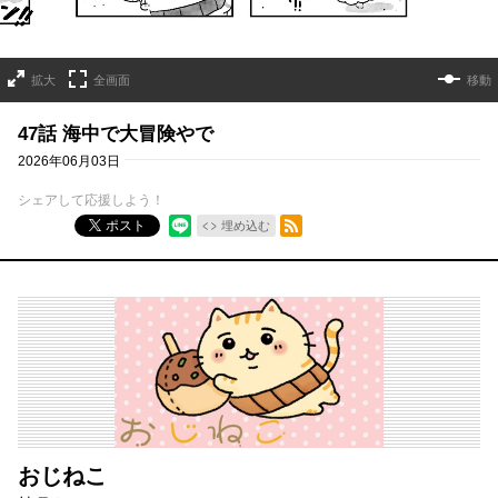
拡大
全画面
移動
47話 海中で大冒険やで
2026年06月03日
シェアして応援しよう！
RSSフィード
ポスト
埋め込む
おじねこ