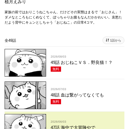
植月えみり
家族の前ではおりこうねこちゃん、だけどその実態はまるで「おじさん」！
ダメなところもにくめなくて、ぽっちゃりお腹もなんだかかわいい。哀愁た
だよう背中にキュンとしちゃう「おじねこ」の日常4コマ。
全49話
1話から
2026/08/03
49話 おじねこＶＳ．野良猫！？
無料
2026/07/03
48話 血は繋がってなくても
無料
2026/06/03
47話 海中で大冒険やで