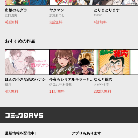
出禁のモグラ
ヤクマン
とりまとります
江口夏実
加瀬あつし
TNSK
4話無料
2話無料
4話無料
おすすめの作品
ほんの小さな恋のハナシ
今夜もシリアルキラーと待ち合わせ
なんと孫六
胡月
伊口紺/中村優児
さだやす圭
4話無料
11話無料
232話無料
コミックDAYS
最新情報を配信中!
アプリもあります