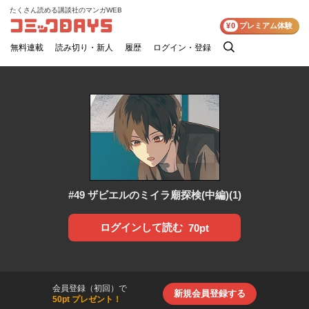
たくさん読める講談社のマンガWEB
コミックDAYS
¥0
プレミアム体験
無料連載
読み切り・新人
履歴
ログイン・登録
検
索
#49 ザビエルのミイラ廟探検(中編)(1)
ログインして読む
70pt
会員登録（初回）で
新規会員登録する
50pt プレゼント！