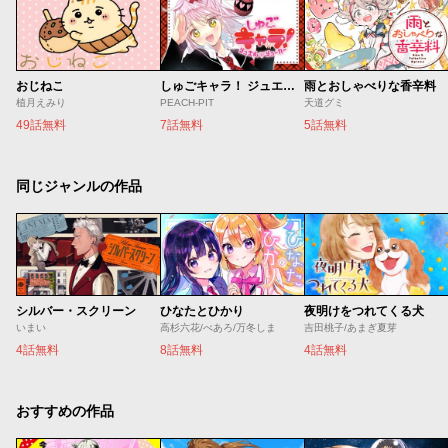
おじねこ
しゅごキャラ！ ジュエルジョーカー
雨とおしゃべりな香辛料
植月えみり
PEACH-PIT
天道グミ
49話無料
7話無料
5話無料
同じジャンルの作品
シルバー・スクリーン
ひなたとひかり
夜明けをつれてくる犬
いまい
高杉六花/べあろ/万冬しま
吉田桃子/あまぎ夏芽
4話無料
8話無料
4話無料
おすすめの作品