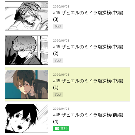
2026/06/03
#49 ザビエルのミイラ廟探検(中編)
(3)
60
pt
2026/06/03
#49 ザビエルのミイラ廟探検(中編)
(2)
70
pt
2026/06/03
#49 ザビエルのミイラ廟探検(中編)
(1)
70
pt
2026/04/03
#48 ザビエルのミイラ廟探検(前編)
(4)
無料