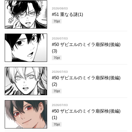
2026/08/03
#51 重なる謎(1)
70
pt
2026/07/03
#50 ザビエルのミイラ廟探検(後編)
(3)
70
pt
2026/07/03
#50 ザビエルのミイラ廟探検(後編)
(2)
70
pt
2026/07/03
#50 ザビエルのミイラ廟探検(後編)
(1)
70
pt