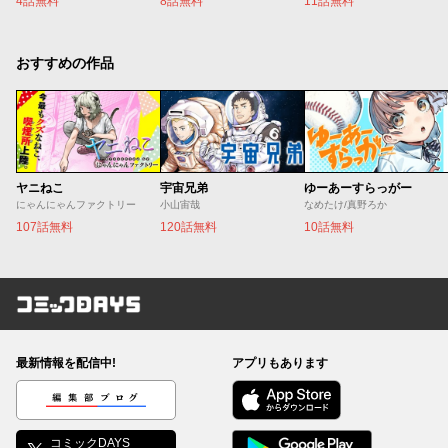
4話無料
8話無料
11話無料
おすすめの作品
ヤニねこ
宇宙兄弟
ゆーあーすらっがー
にゃんにゃんファクトリー
小山宙哉
なめたけ/真野ろか
107話無料
120話無料
10話無料
コミックDAYS
最新情報を配信中!
アプリもあります
編集部ブログ
コミックDAYS