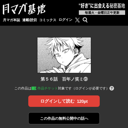
毎週火・金曜日正午更新
月マガ基地公式X
検索
ログイン
月マガ本誌
連載/読切
コミックス
第５６話 百年ノ笑ミ⑨
この作品は
作品チケット
対象です（ログインが必要です）
ログインして読む
120pt
この作品の
無料公開中の話へ