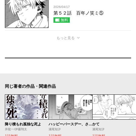
2026/04/17
第５２話 百年ノ笑ミ⑤
無料
もっと見る
同じ著者の作品・関連作品
降り積もれ孤独な死よ
ハッピーバースデー、さよなら
かて
井龍一/伊藤翔太
瀬尾知汐
瀬尾知汐
1話無料
1話無料
1話無料