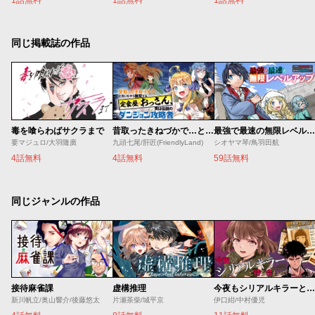
同じ掲載誌の作品
毒を喰らわばサクラまで
昔取ったきねづかで…と言いながら無双する定食屋のおっさん、実は伝説のダンジョン攻略者
最強で最速の無限レベルアップ ～スキル【経験値１０００倍】と【レベルフリー】でレベル上限の枷が外れた俺は無双する～
要マジュロ/大羽隆廣
九頭七尾/肝匠(FriendlyLand)
シオヤマ琴/鳥羽田航
4話無料
4話無料
59話無料
同じジャンルの作品
接待麻雀課
虚構推理
今夜もシリアルキラーと待ち合わせ
新川帆立/奥山響介/後藤悠太
片瀬茶柴/城平京
伊口紺/中村優児