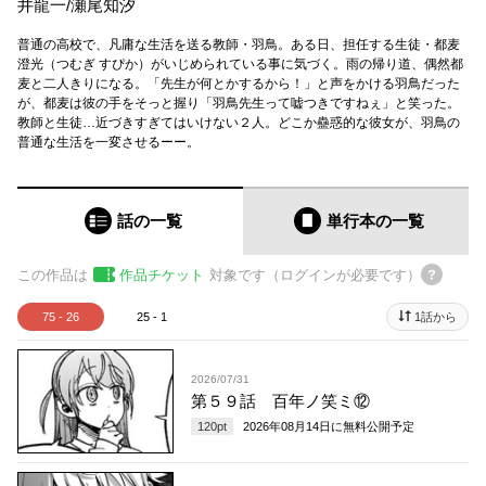
井龍一
/
瀬尾知汐
普通の高校で、凡庸な生活を送る教師・羽鳥。ある日、担任する生徒・都麦
澄光（つむぎ すぴか）がいじめられている事に気づく。雨の帰り道、偶然都
麦と二人きりになる。「先生が何とかするから！」と声をかける羽鳥だった
が、都麦は彼の手をそっと握り「羽鳥先生って嘘つきですねぇ」と笑った。
教師と生徒…近づきすぎてはいけない２人。どこか蠱惑的な彼女が、羽鳥の
普通な生活を一変させるーー。
話の一覧
単行本
の一覧
この作品は
作品チケット
対象です（ログインが必要です）
75 - 26
25 - 1
1話から
2026/07/31
第５９話 百年ノ笑ミ⑫
120
pt
2026年08月14日
に無料公開予定