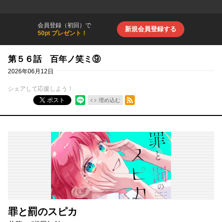
会員登録（初回）で
新規会員登録する
50pt プレゼント！
第５６話 百年ノ笑ミ⑨
2026年06月12日
シェアして応援しよう！
RSSフィード
ポスト
埋め込む
罪と罰のスピカ