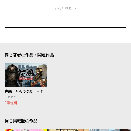
もっと見る
同じ著者の作品・関連作品
虎鶫 とらつぐみ －ＴＳＵＧＵＭＩ ＰＲＯＪＥＣＴ－
ｉｐｐａｔｕ
1話無料
同じ掲載誌の作品