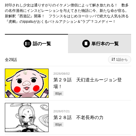
封印されし少女は通りすがりのイケメン僧侶によって解き放たれる！ 数多
の名作漫画にインスピレーションを与えてきた物語に今、新たな命が宿る。
新解釈『西遊記』開幕！ フランスをはじめヨーロッパで絶大な人気を誇る
『虎鶫』のippatuがおくるバトルアクション＆“ラブ”？コメディー！
話の一覧
単行本
の一覧
全29話
1話から
2026/08/02
第２９話 天幻道士ルージョン登
場！
80
pt
2026/07/21
第２８話 不老長寿の力
80
pt