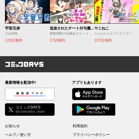
宇宙兄弟
追放されたチート付与魔術師は気ままなセカンドライフを謳歌する。 ～俺は武器だけじゃなく、あらゆるものに『強化ポイント』を付与できるし、俺の意思でいつでも効果を解除できるけど、残った人たち大丈夫？～
ヤニねこ
小山宙哉
業務用餅/六志麻あさ/ｋｉｓｕｉ
にゃんにゃんファクトリー
120話無料
27話無料
107話無料
コミックDAYS
最新情報を配信中!
アプリもあります
編集部ブログ
コミックDAYS
@comicdays_team
お知らせ
利用規約
ヘルプ／使い方
プライバシーポリシー