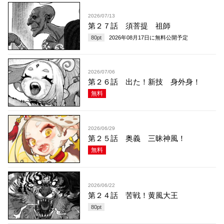
2026/07/13
第２７話 須菩提 祖師
80
pt
2026年08月17日
に無料公開予定
2026/07/06
第２６話 出た！新技 身外身！
無料
2026/06/29
第２５話 奥義 三昧神風！
無料
2026/06/22
第２４話 苦戦！黄風大王
80
pt