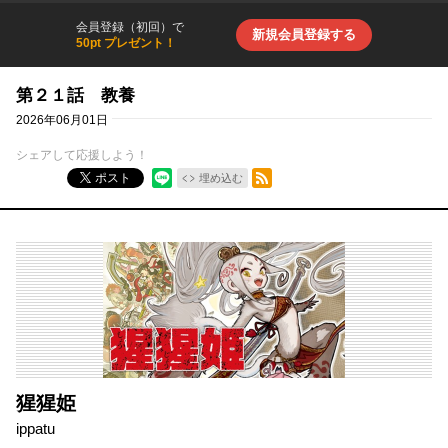
会員登録（初回）で
新規会員登録する
50pt プレゼント！
第２１話 教養
2026年06月01日
シェアして応援しよう！
RSSフィード
ポスト
埋め込む
猩猩姫
ippatu