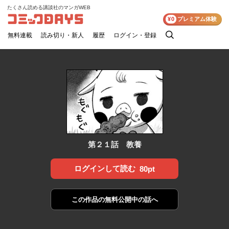
たくさん読める講談社のマンガWEB
コミックDAYS
¥0
プレミアム体験
無料連載
読み切り・新人
履歴
ログイン・登録
検
索
第２１話 教養
ログインして読む
80pt
この作品の
無料公開中の話へ