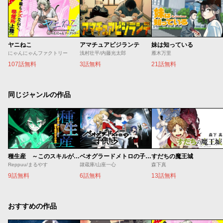
ヤニねこ
アマチュアビジランテ
妹は知っている
にゃんにゃんファクトリー
浅村壮平/内藤光太郎
雁木万里
107話無料
3話無料
21話無料
同じジャンルの作品
種生産 ～このスキルがチートだとまだ誰も気付いていない～
ベオグラードメトロの子供たち
すだちの魔王城
Reppuu/まるやす
隷蔵庫/山座一心
森下真
9話無料
6話無料
13話無料
おすすめの作品