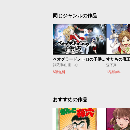
同じジャンルの作品
ベオグラードメトロの子供たち
すだちの魔
隷蔵庫/山座一心
森下真
6話無料
13話無料
おすすめの作品