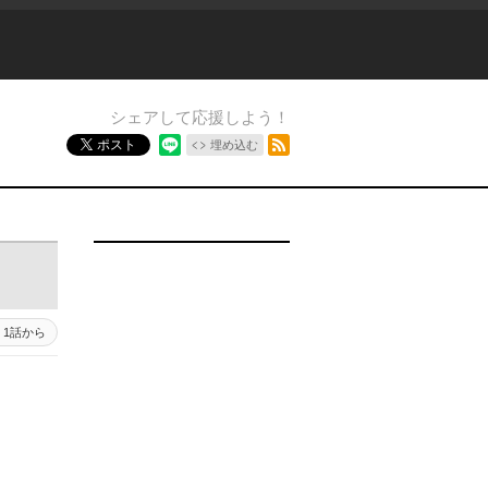
シェアして応援しよう！
RSSフィード
ポスト
埋め込む
1話から