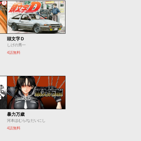
頭文字Ｄ
しげの秀一
4話無料
暴力万歳
河本ほむら/なだいにし
4話無料