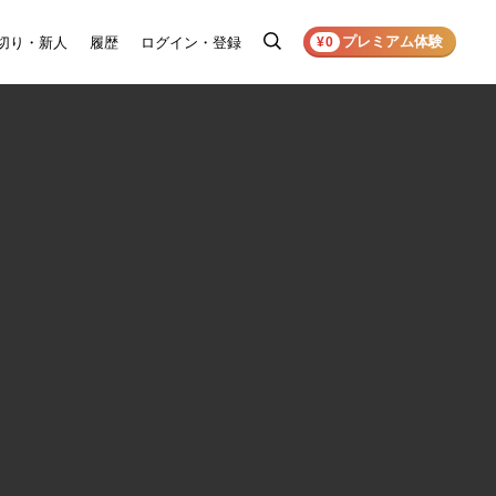
プレミアム体験
切り・新人
履歴
ログイン・登録
検
¥0
索