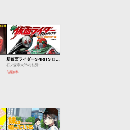
新仮面ライダーSPIRITS ロンリー仮面ライダー編
石ノ森章太郎/村枝賢一
2話無料