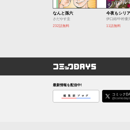
なんと孫六
さだやす圭
伊口紺/中村優
232話無料
11話無料
コミックDAYS
最新情報を配信中!
編集部ブログ
コミックDA
@comicday