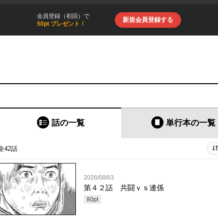
会員登録（初回）で
新規会員登録する
50pt プレゼント！
話の一覧
単行本
の一覧
全42話
2026/08/03
第４２話 共闘ｖｓ連係
80
pt