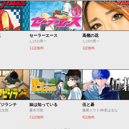
説
セーラーエース
高嶺の花
しげの秀一
しげの秀一
11話無料
1話無料
ビジランテ
妹は知っている
伍と碁
光太郎
雁木万里
蓮尾トウト/仲里はるな
21話無料
8話無料