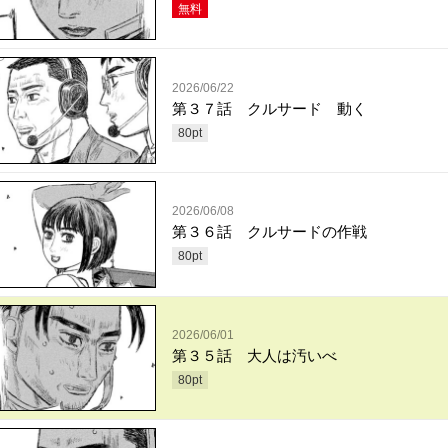
無料
2026/06/22
第３７話 クルサード 動く
80
pt
2026/06/08
第３６話 クルサードの作戦
80
pt
2026/06/01
第３５話 大人は汚いべ
80
pt