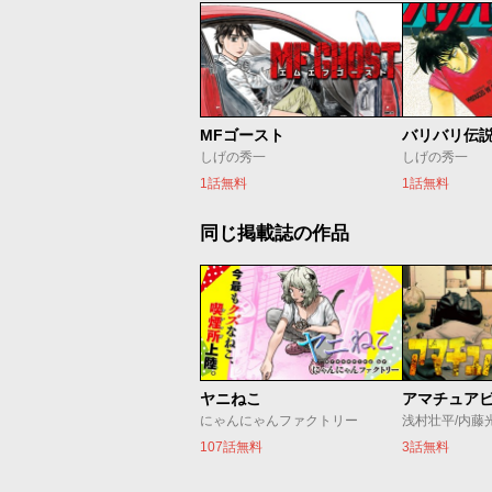
MFゴースト
バリバリ伝
しげの秀一
しげの秀一
1話無料
1話無料
同じ掲載誌の作品
ヤニねこ
アマチュア
にゃんにゃんファクトリー
浅村壮平/内藤
107話無料
3話無料