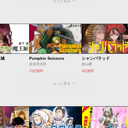
もっと見る
王城
Pumpkin Scissors
シャンバラッド
岩永亮太郎
眞山継
15話無料
4話無料
もっと見る