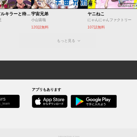
今夜もシリアルキラーと待ち合わせ
宇宙兄弟
ヤニねこ
児
小山宙哉
にゃんにゃんファクトリー
120話無料
107話無料
もっと見る
アプリもあります
YS
s_team