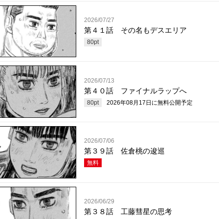
2026/07/27
第４１話 その名もデスエリア
80
pt
2026/07/13
第４０話 ファイナルラップへ
80
pt
2026年08月17日
に無料公開予定
2026/07/06
第３９話 佐倉桃の逡巡
無料
2026/06/29
第３８話 工藤彗星の思考