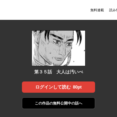
無料連載
読み
第３５話 大人は汚いべ
80pt
ログインして読む
この作品の
無料公開中の話へ