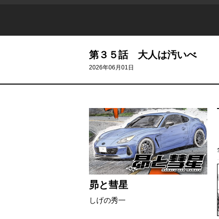
第３５話 大人は汚いべ
2026年06月01日
昴と彗星
しげの秀一