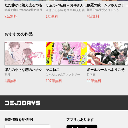
ただ静かに消え去るつもりでした
修羅の紋 ムツさんはチョー強い？！
サムライ転移～お侍さんは異世界でもあんまり変わらない～
結城芙由奈/macoso/椎名咲月
川原正敏/甲斐とうしろう
四辻いそら/麻野ススキ/天野英
9話無料
4話無料
1話無料
おすすめの作品
ほんの小さな恋のハナシ
ヤニねこ
ボールルームへようこそ
胡月
にゃんにゃんファクトリー
竹内友
4話無料
107話無料
11話無料
コミックDAYS
最新情報を配信中!
アプリもあります
編集部ブログ