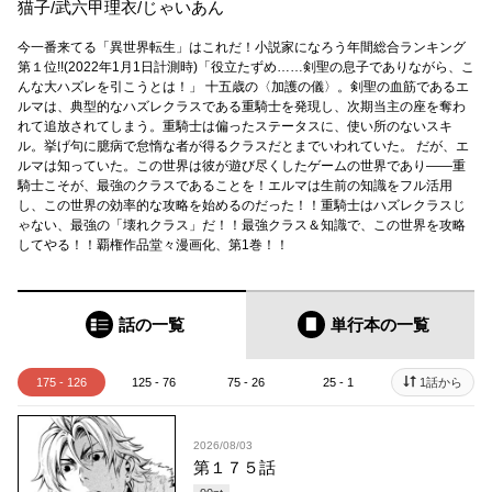
猫子
/
武六甲理衣
/
じゃいあん
今一番来てる「異世界転生」はこれだ！小説家になろう年間総合ランキング
第１位!!(2022年1月1日計測時)「役立たずめ……剣聖の息子でありながら、こ
んな大ハズレを引こうとは！」 十五歳の〈加護の儀〉。剣聖の血筋であるエ
ルマは、典型的なハズレクラスである重騎士を発現し、次期当主の座を奪わ
れて追放されてしまう。重騎士は偏ったステータスに、使い所のないスキ
ル。挙げ句に臆病で怠惰な者が得るクラスだとまでいわれていた。 だが、エ
ルマは知っていた。この世界は彼が遊び尽くしたゲームの世界であり――重
騎士こそが、最強のクラスであることを！エルマは生前の知識をフル活用
し、この世界の効率的な攻略を始めるのだった！！重騎士はハズレクラスじ
ゃない、最強の「壊れクラス」だ！！最強クラス＆知識で、この世界を攻略
してやる！！覇権作品堂々漫画化、第1巻！！
話の一覧
単行本
の一覧
175 - 126
125 - 76
75 - 26
25 - 1
1話から
2026/08/03
第１７５話