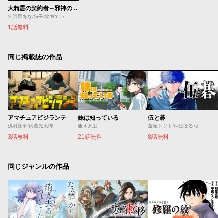
大精霊の契約者～邪神の供物、最強の冒険者へ至る～
穴河原あな/猫子/緒方てい
1話無料
同じ掲載誌の作品
アマチュアビジランテ
妹は知っている
伍と碁
浅村壮平/内藤光太郎
雁木万里
蓮尾トウト/仲里はるな
3話無料
21話無料
8話無料
同じジャンルの作品