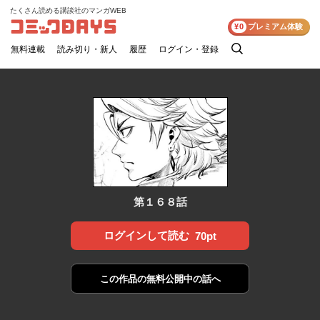
たくさん読める講談社のマンガWEB
コミックDAYS
¥0
プレミアム体験
無料連載
読み切り・新人
履歴
ログイン・登録
検
索
第１６８話
ログインして読む
70pt
この作品の
無料公開中の話へ