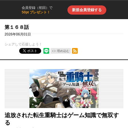
会員登録（初回）で
新規会員登録する
50pt プレゼント！
第１６８話
2026年06月01日
シェアして応援しよう！
RSSフィード
ポスト
埋め込む
追放された転生重騎士はゲーム知識で無双す
る