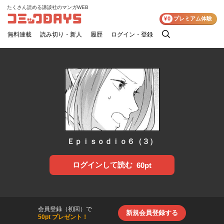
たくさん読める講談社のマンガWEB
コミックDAYS
¥0
プレミアム体験
無料連載
読み切り・新人
履歴
ログイン・登録
検
索
Ｅｐｉｓｏｄｉｏ６（３）
ログインして読む
60pt
会員登録（初回）で
新規会員登録する
50pt プレゼント！