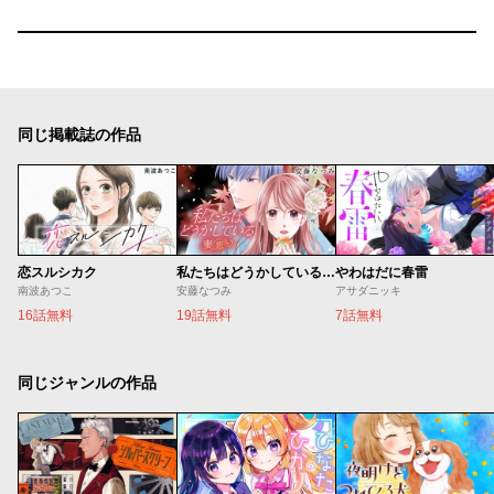
同じ掲載誌の作品
恋スルシカク
私たちはどうかしている 妻恋い
やわはだに春雷
南波あつこ
安藤なつみ
アサダニッキ
16話無料
19話無料
7話無料
同じジャンルの作品