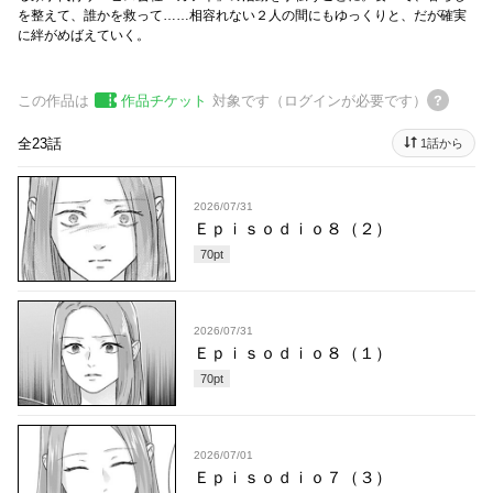
を整えて、誰かを救って……相容れない２人の間にもゆっくりと、だが確実
に絆がめばえていく。
この作品は
作品チケット
対象です（ログインが必要です）
全23話
1話から
2026/07/31
Ｅｐｉｓｏｄｉｏ８（２）
70
pt
2026/07/31
Ｅｐｉｓｏｄｉｏ８（１）
70
pt
2026/07/01
Ｅｐｉｓｏｄｉｏ７（３）