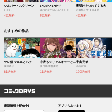
シルバー・スクリーン
ひなたとひかり
夜明けをつれてくる犬
いまい
高杉六花/べあろ/万冬しま
吉田桃子/あまぎ夏芽
4話無料
8話無料
4話無料
おすすめの作品
ツレ猫 マルルとハチ
今夜もシリアルキラーと待ち合わせ
宇宙兄弟
園田ゆり
伊口紺/中村優児
小山宙哉
81話無料
11話無料
120話無料
コミックDAYS
最新情報を配信中!
アプリもあります