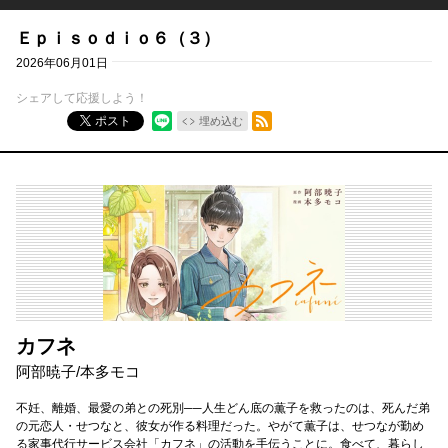
Ｅｐｉｓｏｄｉｏ６（３）
2026年06月01日
シェアして応援しよう！
RSSフィード
ポスト
埋め込む
カフネ
阿部暁子
/
本多モコ
不妊、離婚、最愛の弟との死別──人生どん底の薫子を救ったのは、死んだ弟
の元恋人・せつなと、彼女が作る料理だった。やがて薫子は、せつなが勤め
る家事代行サービス会社「カフネ」の活動を手伝うことに。食べて、暮らし