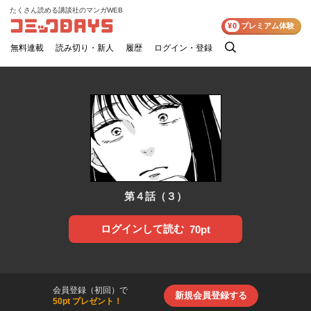
たくさん読める講談社のマンガWEB
コミックDAYS
¥0
プレミアム体験
無料連載
読み切り・新人
履歴
ログイン・登録
検
索
第４話（３）
ログインして読む
70pt
会員登録（初回）で
新規会員登録する
50pt プレゼント！