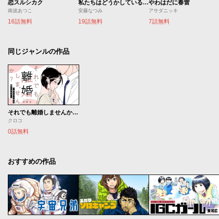
恋スルシカク
私たちはどうかしている 妻恋い
やわはだに春雷
南波あつこ
安藤なつみ
アサダニッキ
16話無料
19話無料
7話無料
同じジャンルの作品
それでも離婚しませんか？ 〜私がモラ男を捨てるまで〜
クロコ
0話無料
おすすめの作品