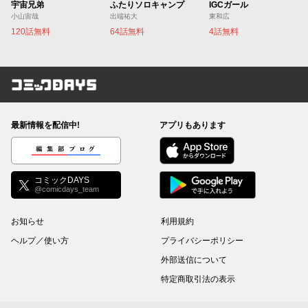
宇宙兄弟
ふたりソロキャンプ
IGCガール
小山宙哉
出端祐大
東和広
120話無料
64話無料
4話無料
コミックDAYS
最新情報を配信中!
アプリもあります
編集部ブログ
コミックDAYS
@comicdays_team
お知らせ
利用規約
ヘルプ／使い方
プライバシーポリシー
外部送信について
特定商取引法の表示