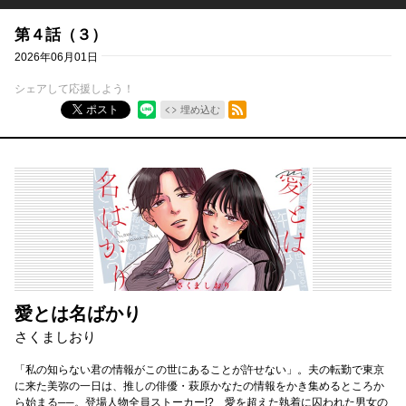
第４話（３）
2026年06月01日
シェアして応援しよう！
RSSフィード
ポスト
埋め込む
愛とは名ばかり
さくましおり
「私の知らない君の情報がこの世にあることが許せない」。夫の転勤で東京
に来た美弥の一日は、推しの俳優・萩原かなたの情報をかき集めるところか
ら始まる──。登場人物全員ストーカー!? 愛を超えた執着に囚われた男女の