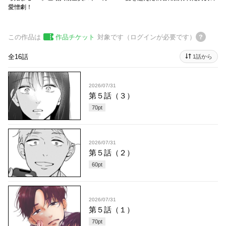
愛憎劇！
この作品は
作品チケット
対象です（ログインが必要です）
全16話
1話から
2026/07/31
第５話（３）
70
pt
2026/07/31
第５話（２）
60
pt
2026/07/31
第５話（１）
70
pt