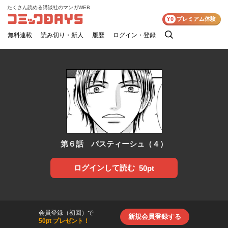
たくさん読める講談社のマンガWEB
コミックDAYS
¥0
プレミアム体験
無料連載
読み切り・新人
履歴
ログイン・登録
検
索
第６話 パスティーシュ（４）
ログインして読む
50pt
会員登録（初回）で
新規会員登録する
50pt プレゼント！