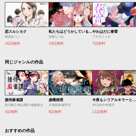
恋スルシカク
私たちはどうかしている 妻恋い
やわはだに春雷
南波あつこ
安藤なつみ
アサダニッキ
16話無料
19話無料
7話無料
同じジャンルの作品
接待麻雀課
虚構推理
今夜もシリアルキラーと待ち合わせ
新川帆立/奥山響介/後藤悠太
片瀬茶柴/城平京
伊口紺/中村優児
4話無料
8話無料
11話無料
おすすめの作品