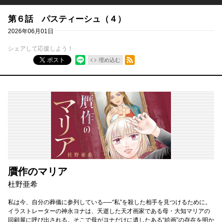
第６話 パスティーシュ（４）
2026年06月01日
シェアして応援しよう！
RSSフィード
ポスト
埋め込む
贋作のマリア
杜野亜希
私は今、自分の葬儀に参列している──“私”を殺した相手を見つけるために。
イラストレーターの神永ヨナは、夭逝した天才画家である母・大知マリアの
回顧展に呼び出される。そこで母がヨナだけに遺したある“絵画”の存在を明か