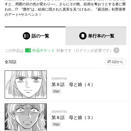
すと、周囲の目の色が変わり──。さらにその晩、絵画を奪おうとする者に襲
われ…!? “贋作”は、絵画に隠された真実を見つけるか。『屍活師』杜野亜希
のアート×サスペンス！
話の一覧
単行本
の一覧
この作品は
作品チケット
対象です（ログインが必要です）
全32話
1話から
2026/07/31
第８話 母と娘（４）
50
pt
2026/07/31
第８話 母と娘（３）
60
pt