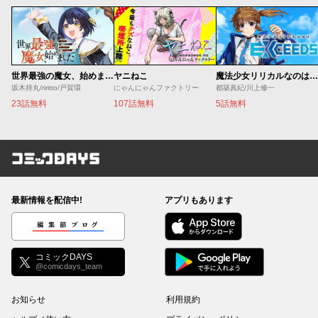
世界最強の魔女、始めました ～私だけ『攻略サイト』を見れる世界で自由に生きます～
ヤニねこ
魔法少女リリカルなのは EXCEEDS
坂木持丸/riritto/戸賀環
にゃんにゃんファクトリー
都築真紀/川上修一
23話無料
107話無料
5話無料
コミックDAYS
最新情報を配信中!
アプリもあります
編集部ブログ
コミックDAYS
@comicdays_team
お知らせ
利用規約