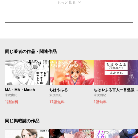
もっと見る
同じ著者の作品・関連作品
MA・MA・Match
ちはやふる
ちはやふる百人一首勉強ノート
末次由紀
末次由紀
末次由紀
1話無料
17話無料
1話無料
同じ掲載誌の作品