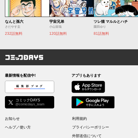
なんと孫六
宇宙兄弟
ツレ猫 マルルとハチ
さだやす圭
小山宙哉
園田ゆり
232話無料
120話無料
81話無料
コミックDAYS
最新情報を配信中!
アプリもあります
編集部ブログ
コミックDAYS
@comicdays_team
お知らせ
利用規約
ヘルプ／使い方
プライバシーポリシー
外部送信について