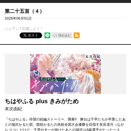
第二十五首（４）
2026年06月01日
シェアして応援しよう！
RSSフィード
ポスト
埋め込む
ちはやふる plus きみがため
末次由紀
『ちはやふる』待望の続編ストーリー、開幕!! 舞台は千早たちが卒業したあ
との瑞沢かるた部。競技かるたの高校全国大会優勝を目指す長良凛月（なが
ら りつ）だけど、千早や太一が抜けたあとの瑞沢はA級選手がたった一人