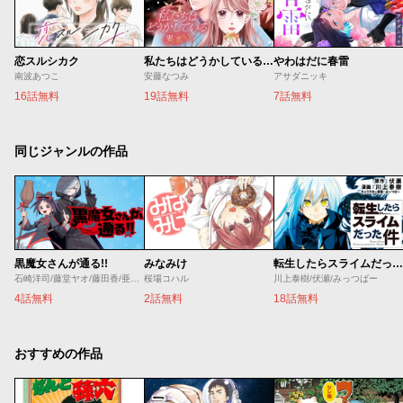
恋スルシカク
私たちはどうかしている 妻恋い
やわはだに春雷
南波あつこ
安藤なつみ
アサダニッキ
16話無料
19話無料
7話無料
同じジャンルの作品
黒魔女さんが通る!!
みなみけ
転生したらスライムだった件
石崎洋司/藤堂ヤオ/藤田香/亜沙美
桜場コハル
川上泰樹/伏瀬/みっつばー
4話無料
2話無料
18話無料
おすすめの作品