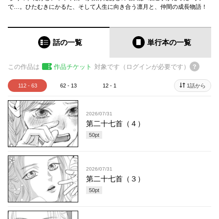
で…。ひたむきにかるた、そして人生に向き合う凛月と、仲間の成長物語！
話の一覧
単行本
の一覧
この作品は
作品チケット
対象です（ログインが必要です）
112 - 63
62 - 13
12 - 1
1話から
2026/07/31
第二十七首（４）
50
pt
2026/07/31
第二十七首（３）
50
pt