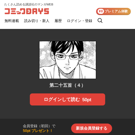
たくさん読める講談社のマンガWEB
コミックDAYS
¥0
プレミアム体験
無料連載
読み切り・新人
履歴
ログイン・登録
検
索
第二十五首（４）
ログインして読む
50pt
会員登録（初回）で
新規会員登録する
50pt プレゼント！