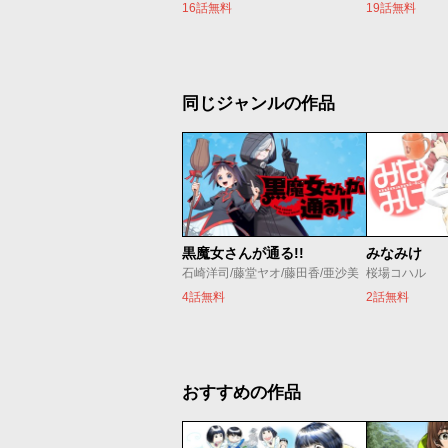
16話無料
19話無料
同じジャンルの作品
黒魔女さんが通る!!
みなみけ
石崎洋司/藤堂ヤオ/藤田香/亜沙美
桜場コハル
4話無料
2話無料
おすすめの作品