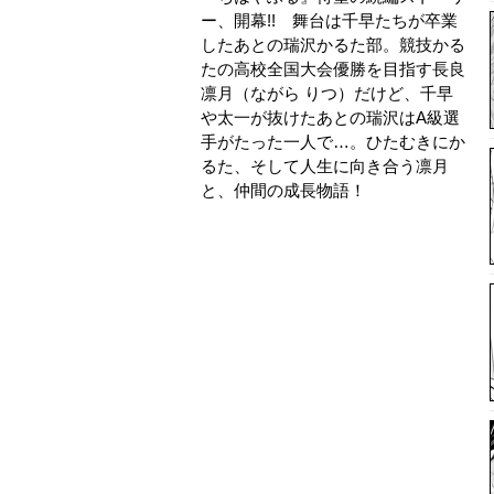
ー、開幕!! 舞台は千早たちが卒業
したあとの瑞沢かるた部。競技かる
たの高校全国大会優勝を目指す長良
凛月（ながら りつ）だけど、千早
や太一が抜けたあとの瑞沢はA級選
手がたった一人で…。ひたむきにか
るた、そして人生に向き合う凛月
と、仲間の成長物語！