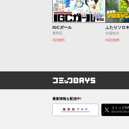
IGCガール
ふたりソロ
東和広
出端祐大
4話無料
64話無料
コミックDAYS
最新情報を配信中!
編集部ブログ
コミックDA
@comicday