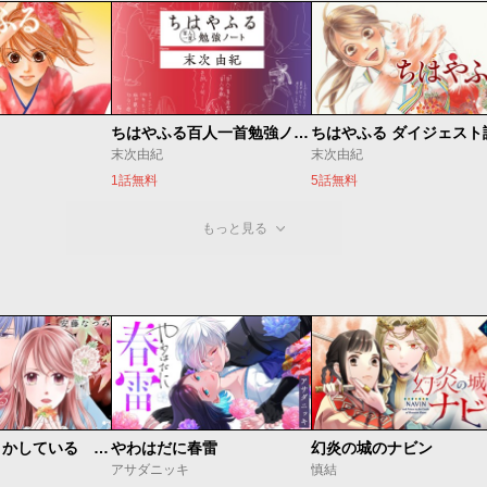
ちはやふる百人一首勉強ノート
末次由紀
末次由紀
1話無料
5話無料
もっと見る
私たちはどうかしている 妻恋い
やわはだに春雷
幻炎の城のナビン
アサダニッキ
慎結