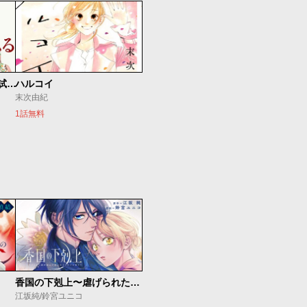
ちはやふる ダイジェスト試し読み
ハルコイ
末次由紀
1話無料
香国の下剋上〜虐げられた調香師は不遇の皇子と天下を狙う〜
江坂純/鈴宮ユニコ