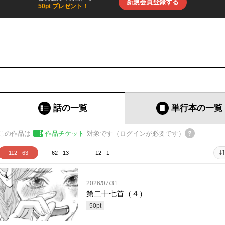
新規会員登録する
50pt プレゼント！
話の一覧
単行本
の一覧
この作品は
作品チケット
対象です（ログインが必要です）
112 - 63
62 - 13
12 - 1
2026/07/31
第二十七首（４）
50
pt