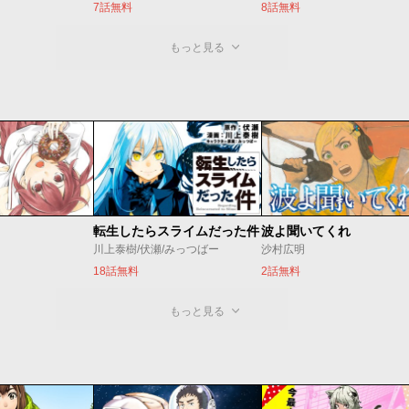
7話無料
8話無料
もっと見る
転生したらスライムだった件
波よ聞いてくれ
川上泰樹/伏瀬/みっつばー
沙村広明
18話無料
2話無料
もっと見る