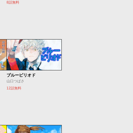
8話無料
ブルーピリオド
山口つばさ
12話無料