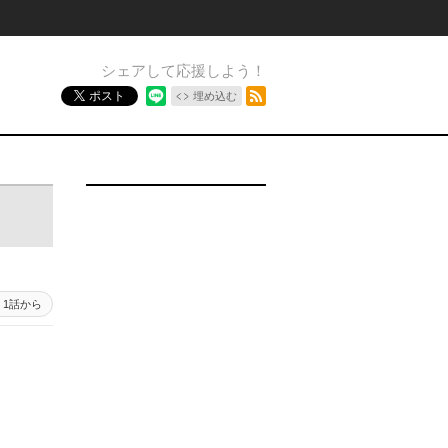
シェアして応援しよう！
RSSフィード
ポスト
埋め込む
1話から