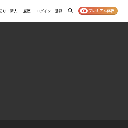
プレミアム体験
切り・新人
履歴
ログイン・登録
検
¥0
索