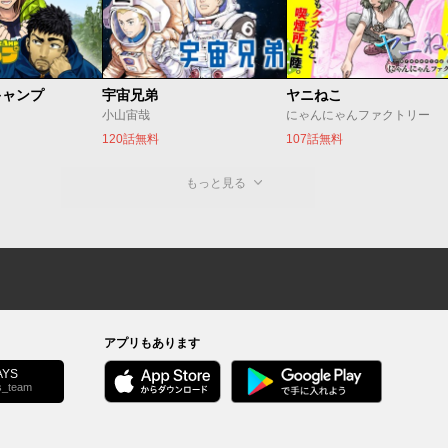
キャンプ
宇宙兄弟
ヤニねこ
小山宙哉
にゃんにゃんファクトリー
120話無料
107話無料
もっと見る
アプリもあります
YS
s_team