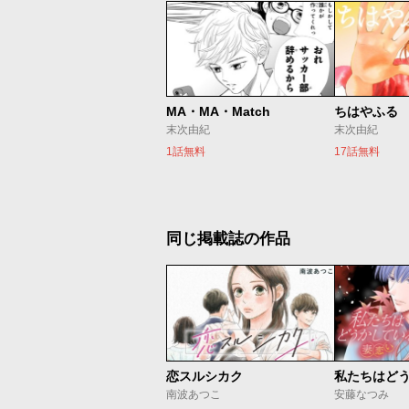
MA・MA・Match
ちはやふる
末次由紀
末次由紀
1話無料
17話無料
同じ掲載誌の作品
恋スルシカク
南波あつこ
安藤なつみ