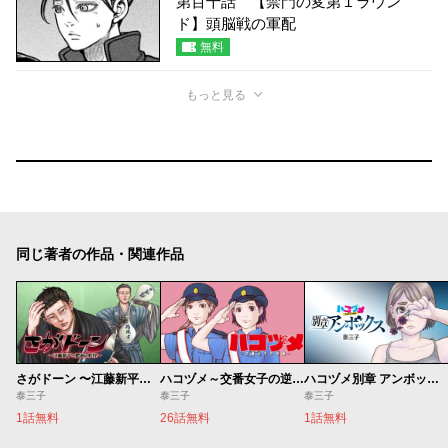
第百十話 【禁門の変第１ラウン
ド】頭脳戦の軍配
無料
もっと見る
同じ著者の作品・関連作品
さがドーン 〜江藤新平と肥前の妖怪〜
ハコヅメ～交番女子の逆襲～
ハコヅメ別章 アンボックス
泰三子
泰三子
泰三子
1話無料
26話無料
1話無料