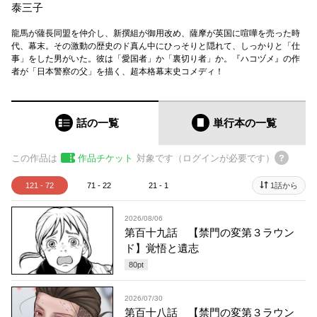
泰三子
龍馬が薩長同盟を仲介し、新撰組が御用改め、薩摩が英国に喧嘩を売った時
代、幕末。その激動の歴史のド真ん中にひっそりと隠れて、しっかりと「仕
事」をした男がいた。彼は「愛国者」か「裏切り者」か。『ハコヅメ』の作
者が「日本警察の父」を描く、超本格幕末史コメディ！
話の一覧
単行本
の一覧
この作品は
作品チケット
対象です（ログインが必要です）
121 - 72
71 - 22
21 - 1
1話から
2026/08/06
第百十九話 【禁門の変第３ラウン
ド】覚悟と遺志
80
pt
2026/07/30
第百十八話 【禁門の変第３ラウン