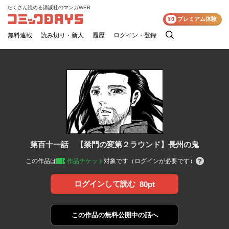
たくさん読める講談社のマンガWEB
コミックDAYS
¥0
プレミアム体験
無料連載
読み切り・新人
履歴
ログイン・登録
検
索
第百十一話 【禁門の変第２ラウンド】長州の鬼
この作品は
作品チケット
対象です（ログインが必要です）
ログインして読む
80pt
この作品の
無料公開中の話へ