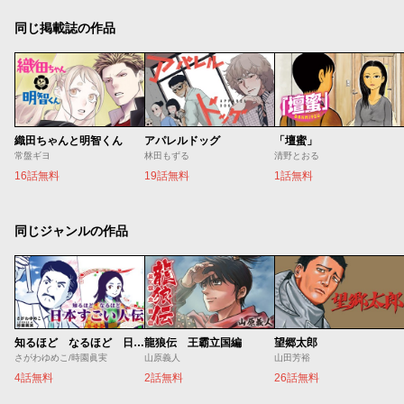
同じ掲載誌の作品
織田ちゃんと明智くん
アパレルドッグ
「壇蜜」
常盤ギヨ
林田もずる
清野とおる
16話無料
19話無料
1話無料
同じジャンルの作品
知るほど なるほど 日本すごい人伝
龍狼伝 王霸立国編
望郷太郎
さがわゆめこ/時園眞実
山原義人
山田芳裕
4話無料
2話無料
26話無料