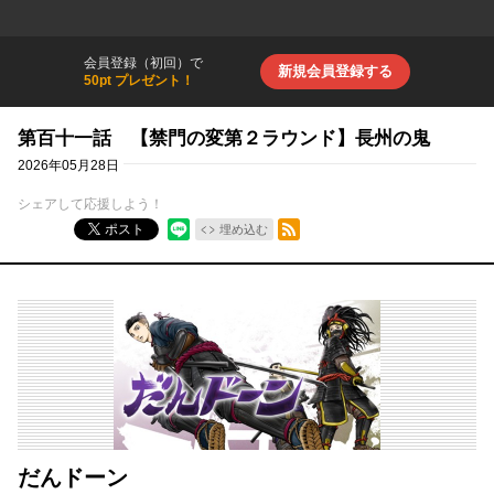
会員登録（初回）で
新規会員登録する
50pt プレゼント！
第百十一話 【禁門の変第２ラウンド】長州の鬼
2026年05月28日
シェアして応援しよう！
RSSフィード
ポスト
埋め込む
だんドーン