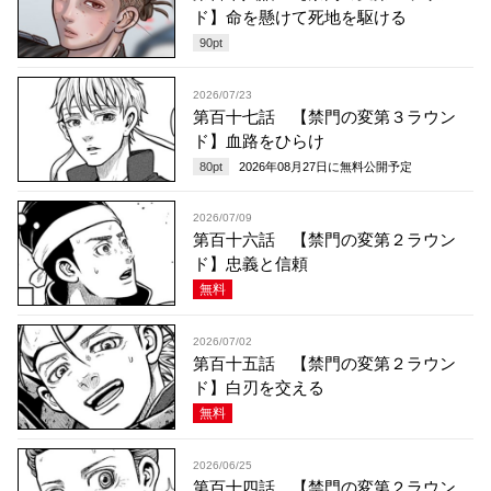
ド】命を懸けて死地を駆ける
90
pt
2026/07/23
第百十七話 【禁門の変第３ラウン
ド】血路をひらけ
80
pt
2026年08月27日
に無料公開予定
2026/07/09
第百十六話 【禁門の変第２ラウン
ド】忠義と信頼
無料
2026/07/02
第百十五話 【禁門の変第２ラウン
ド】白刃を交える
無料
2026/06/25
第百十四話 【禁門の変第２ラウン