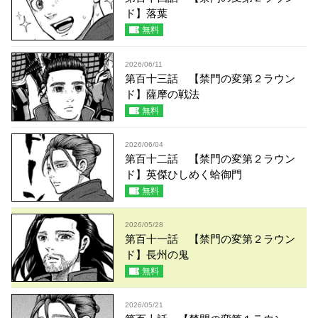
ド】落葉
無料
2026/06/11
第百十三話 【禁門の変第２ラウン
ド】薩摩の戦法
無料
2026/06/04
第百十二話 【禁門の変第２ラウン
ド】英傑ひしめく蛤御門
無料
2026/05/28
第百十一話 【禁門の変第２ラウン
ド】長州の鬼
無料
2026/05/21