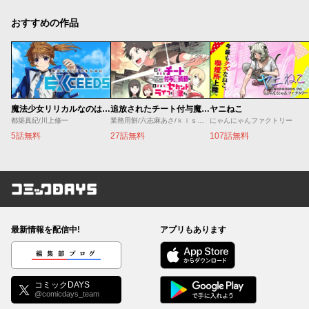
おすすめの作品
魔法少女リリカルなのは EXCEEDS
追放されたチート付与魔術師は気ままなセカンドライフを謳歌する。 ～俺は武器だけじゃなく、あらゆるものに『強化ポイント』を付与できるし、俺の意思でいつでも効果を解除できるけど、残った人たち大丈夫？～
ヤニねこ
都築真紀/川上修一
業務用餅/六志麻あさ/ｋｉｓｕｉ
にゃんにゃんファクトリー
5話無料
27話無料
107話無料
コミックDAYS
最新情報を配信中!
アプリもあります
編集部ブログ
コミックDAYS
@comicdays_team