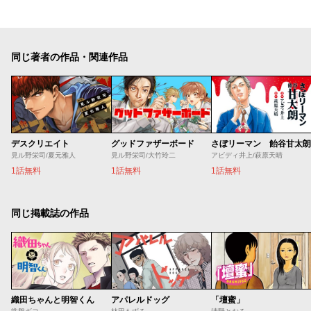
同じ著者の作品・関連作品
デスクリエイト
グッドファザーボード
さぼリーマン 飴谷甘太朗
見ル野栄司/夏元雅人
見ル野栄司/大竹玲二
アビディ井上/萩原天晴
1話無料
1話無料
1話無料
同じ掲載誌の作品
織田ちゃんと明智くん
アパレルドッグ
「壇蜜」