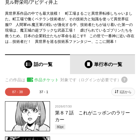
見ル野栄司
/
アビディ井上
異世界系作品の中でも最大規模！ 町工場まるごと異世界転移しちゃいまし
た。町工場で働くベテラン技術者が、その技術力と知識を使って異世界征
服!? 人間軍vs.魔王軍の戦いが激化する中、技術者たちが辿り着いた第一の
現場は、魔王城の超ブラックな武器工場！ 虐げられているゴブリンたちを
救うため、日本の企業戦士たちが革命を起こす!! この世で一番神に近い存在
は…技術者だ！ 異世界を巡る技術系ファンタジー、ここに開幕！
話の一覧
単行本
の一覧
この作品は
作品チケット
対象です（ログインが必要です）
87 - 38
37 - 1
1話から
2026/07/30
第８７話 これがニッポンのラリー
カー
80
pt