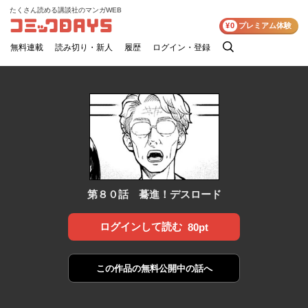
たくさん読める講談社のマンガWEB
コミックDAYS
¥0
プレミアム体験
無料連載
読み切り・新人
履歴
ログイン・登録
検
索
第８０話 驀進！デスロード
ログインして読む
80pt
この作品の
無料公開中の話へ