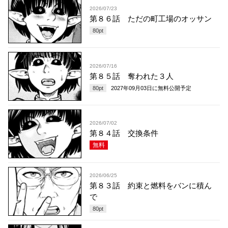
2026/07/23
第８６話 ただの町工場のオッサン
80
pt
2026/07/16
第８５話 奪われた３人
80
pt
2027年09月03日
に無料公開予定
2026/07/02
第８４話 交換条件
無料
2026/06/25
第８３話 約束と燃料をバンに積ん
で
80
pt