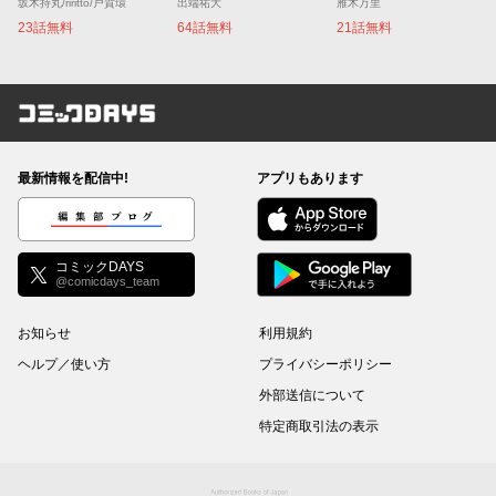
坂木持丸/riritto/戸賀環
出端祐大
雁木万里
23話無料
64話無料
21話無料
コミックDAYS
最新情報を配信中!
アプリもあります
編集部ブログ
コミックDAYS
@comicdays_team
お知らせ
利用規約
ヘルプ／使い方
プライバシーポリシー
外部送信について
特定商取引法の表示