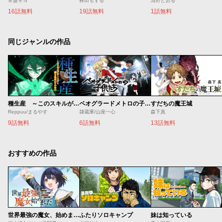
常盤ギヨ
林田もずる
清野とおる
16話無料
19話無料
1話無料
同じジャンルの作品
種生産 ～このスキルがチートだとまだ誰も気付いていない～
ベオグラードメトロの子供たち
すだちの魔王城
Reppuu/まるやす
隷蔵庫/山座一心
森下真
9話無料
6話無料
13話無料
おすすめの作品
世界最強の魔女、始めました ～私だけ『攻略サイト』を見れる世界で自由に生きます～
ふたりソロキャンプ
妹は知っている