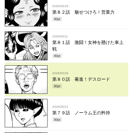
2026/06/18
第８２話 魅せつけろ！営業力
80
pt
2026/06/11
第８１話 激闘！女神を懸けた車上
戦
80
pt
2026/05/28
第８０話 驀進！デスロード
80
pt
2026/05/21
第７９話 ノーラム王の矜持
80
pt