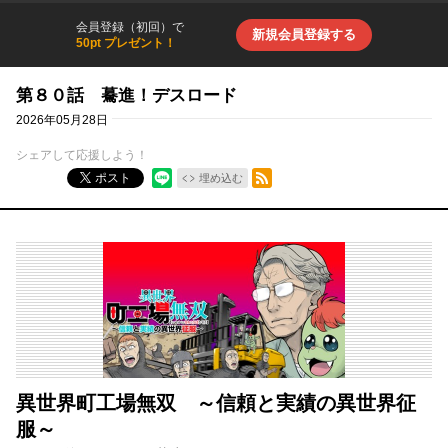
会員登録（初回）で
新規会員登録する
50pt プレゼント！
第８０話 驀進！デスロード
2026年05月28日
シェアして応援しよう！
RSSフィード
ポスト
埋め込む
異世界町工場無双 ～信頼と実績の異世界征
服～