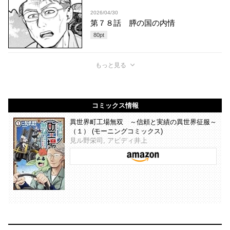
2026/04/30
第７８話 膵の国の内情
80
pt
もっと見る
コミックス情報
異世界町工場無双 ～信頼と実績の異世界征服～
（１） (モーニングコミックス)
見ル野栄司, アビディ井上