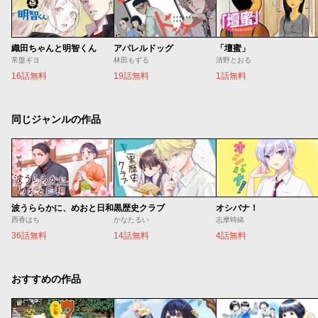
織田ちゃんと明智くん
アパレルドッグ
「壇蜜」
常盤ギヨ
林田もずる
清野とおる
16話無料
19話無料
1話無料
同じジャンルの作品
波うららかに、めおと日和
黒歴史クラブ
オシバナ！
西香はち
かなたるい
志摩時緒
36話無料
14話無料
4話無料
おすすめの作品