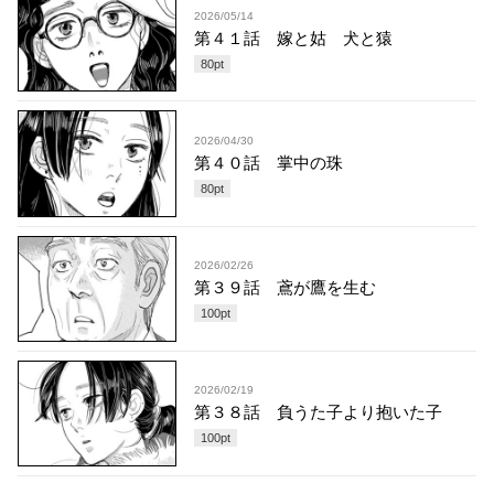
2026/05/14
第４１話 嫁と姑 犬と猿
80
pt
2026/04/30
第４０話 掌中の珠
80
pt
2026/02/26
第３９話 鳶が鷹を生む
100
pt
2026/02/19
第３８話 負うた子より抱いた子
100
pt