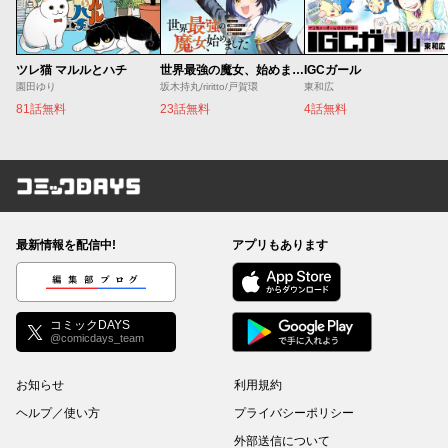
ツレ猫 マルルとハチ
世界最強の魔女、始めました ～私だけ『攻略サイト』を見れる世界で自由に生きます～
IGCガール
園田ゆり
坂木持丸/riritto/戸賀環
東和広
81話無料
23話無料
4話無料
コミックDAYS
最新情報を配信中!
アプリもあります
編集部ブログ
コミックDAYS
@comicdays_team
お知らせ
利用規約
ヘルプ／使い方
プライバシーポリシー
外部送信について