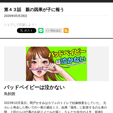
第４３話 親の因果が子に報う
2026年05月28日
シェアして応援しよう！
RSSフィード
ポスト
埋め込む
バッドベイビーは泣かない
鳥飼茜
2023年10月某日。間戸かすみはカフェのトイレで妊娠検査をしていた。 元
カレと再会した勢いでの一夜の避妊ミス。結果「陰性」に歓喜するのも束の
間、上司からは仕事のお叱りメールが届く。なんだか自分の人生、前途0