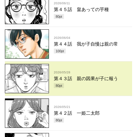
2026/06/11
第４５話 畠あっての芋種
80
pt
2026/06/04
第４４話 我が子自慢は親の常
100
pt
2026/05/28
第４３話 親の因果が子に報う
80
pt
2026/05/21
第４２話 一姫二太郎
80
pt