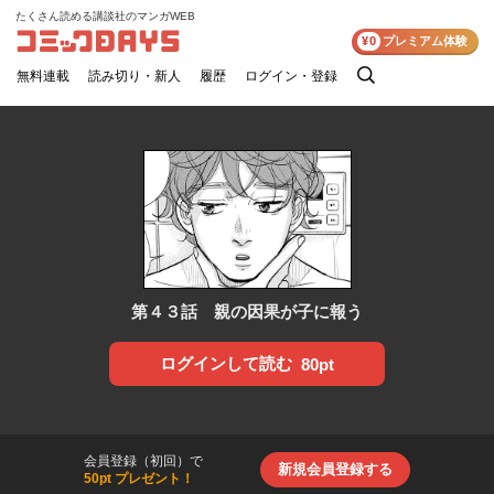
たくさん読める講談社のマンガWEB
コミックDAYS
¥0
プレミアム体験
無料連載
読み切り・新人
履歴
ログイン・登録
検
索
第４３話 親の因果が子に報う
ログインして読む
80pt
会員登録（初回）で
新規会員登録する
50pt プレゼント！