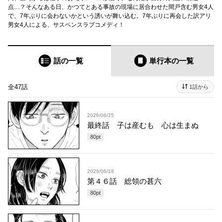
点…？そんなある日、かつてとある事故の現場に居合わせた間戸含む男女4人
で、7年ぶりに会わないかという誘いが舞い込む。7年ぶりに再会した訳アリ
男女4人による、サスペンスラブコメディ！
話の一覧
単行本
の一覧
全47話
1話から
2026/06/25
最終話 子は産むも 心は生まぬ
80
pt
2026/06/18
第４６話 総領の甚六
80
pt