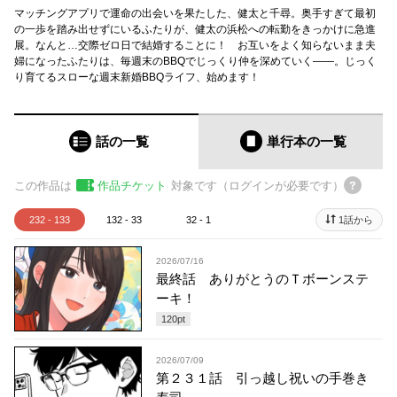
マッチングアプリで運命の出会いを果たした、健太と千尋。奥手すぎて最初
の一歩を踏み出せずにいるふたりが、健太の浜松への転勤をきっかけに急進
展。なんと…交際ゼロ日で結婚することに！ お互いをよく知らないまま夫
婦になったふたりは、毎週末のBBQでじっくり仲を深めていく――。じっく
り育てるスローな週末新婚BBQライフ、始めます！
話の一覧
単行本
の一覧
この作品は
作品チケット
対象です（ログインが必要です）
232 - 133
132 - 33
32 - 1
1話から
2026/07/16
最終話 ありがとうのＴボーンステ
ーキ！
120
pt
2026/07/09
第２３１話 引っ越し祝いの手巻き