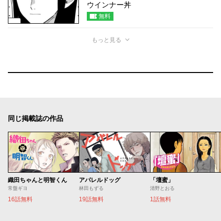
ウインナー丼
無料
もっと見る
同じ掲載誌の作品
織田ちゃんと明智くん
アパレルドッグ
「壇蜜」
常盤ギヨ
林田もずる
清野とおる
16話無料
19話無料
1話無料