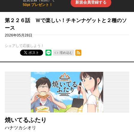
会員登録（初回）で
新規会員登録する
50pt プレゼント！
第２２６話 Ｗで楽しい！チキンナゲットと２種のソ
ース
2026年05月28日
シェアして応援しよう！
RSSフィード
ポスト
埋め込む
焼いてるふたり
ハナツカシオリ