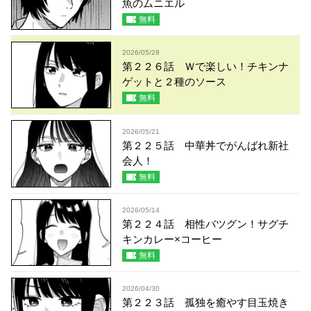
魚のムニエル
無料
2026/05/28
第２２６話 Ｗで楽しい！チキンナ
ゲットと２種のソース
無料
2026/05/21
第２２５話 中華丼でがんばれ新社
会人！
無料
2026/05/14
第２２４話 相性バツグン！サグチ
キンカレー×コーヒー
無料
2026/04/30
第２２３話 孤独を癒やす目玉焼き