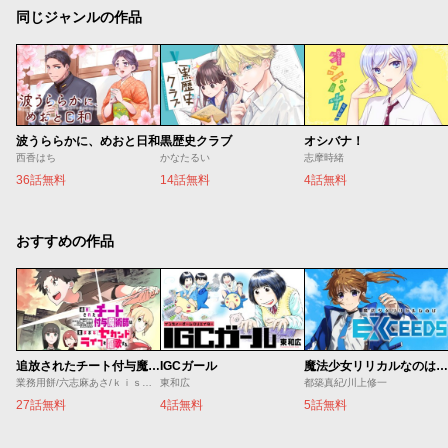
同じジャンルの作品
波うららかに、めおと日和
黒歴史クラブ
オシバナ！
西香はち
かなたるい
志摩時緒
36話無料
14話無料
4話無料
おすすめの作品
追放されたチート付与魔術師は気ままなセカンドライフを謳歌する。 ～俺は武器だけじゃなく、あらゆるものに『強化ポイント』を付与できるし、俺の意思でいつでも効果を解除できるけど、残った人たち大丈夫？～
IGCガール
魔法少女リリカルなのは EXCEEDS
業務用餅/六志麻あさ/ｋｉｓｕｉ
東和広
都築真紀/川上修一
27話無料
4話無料
5話無料