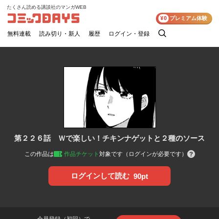
たくさん読める講談社のマンガWEB
コミックDAYS
¥0
プレミアム体験
無料連載
読み切り・新人
履歴
ログイン・登録
検
索
第２２６話 Ｗで楽しい！チキンナゲットと２種のソース
この作品は
作品チケット
対象です（ログインが必要です）
ログインして読む
90pt