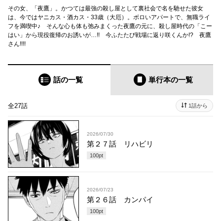
その女、「夜鷹」。かつては最強の殺し屋として裏社会で名を馳せた彼女
は、今ではヤニカス・酒カス・33歳（大厄）。ボロいアパートで、無職ライ
フを満喫中♪ そんな心も体も弛みまくった夜鷹の元に、殺し屋時代の「こー
はい」から現役復帰のお誘いが…!! 今ふたたび戦場に返り咲くんか!? 夜鷹
さん!!!!
話の一覧
単行本
の一覧
全27話
1話から
2026/07/30
第２７話 リハビリ
100
pt
2026/07/23
第２６話 カンパイ
100
pt