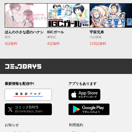
ほんの小さな恋のハナシ
IGCガール
宇宙兄弟
胡月
東和広
小山宙哉
4話無料
4話無料
120話無料
コミックDAYS
最新情報を配信中!
アプリもあります
編集部ブログ
コミックDAYS
@comicdays_team
お知らせ
利用規約