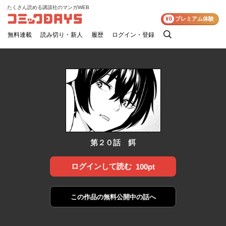
たくさん読める講談社のマンガWEB
コミックDAYS
¥0
プレミアム体験
無料連載
読み切り・新人
履歴
ログイン・登録
検
索
第２０話 餌
ログインして読む
100pt
この作品の
無料公開中の話へ