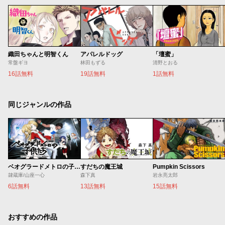
織田ちゃんと明智くん
アパレルドッグ
「壇蜜」
常盤ギヨ
林田もずる
清野とおる
16話無料
19話無料
1話無料
同じジャンルの作品
ベオグラードメトロの子供たち
すだちの魔王城
Pumpkin Scissors
隷蔵庫/山座一心
森下真
岩永亮太郎
6話無料
13話無料
15話無料
おすすめの作品