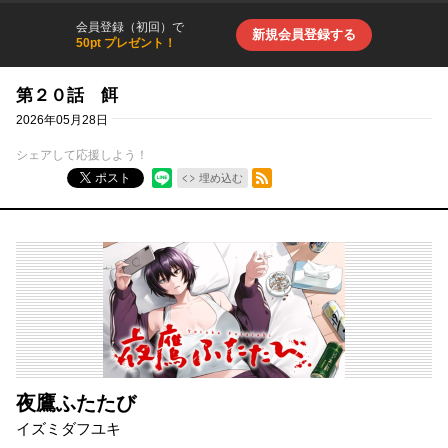
会員登録（初回）で
新規会員登録する
50pt プレゼント！
第２０話 餌
2026年05月28日
シェアして応援しよう！
RSSフィード
ポスト
埋め込む
夜鷹ふたたび
イズミダフユキ