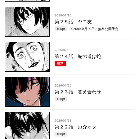
2026/07/16
第２５話 ヤニ友
100
pt
2026年08月20日
に無料公開予定
2026/07/02
第２４話 蛇の道は蛇
無料
2026/06/25
第２３話 答え合わせ
120
pt
2026/06/18
第２２話 厄介オタ
100
pt