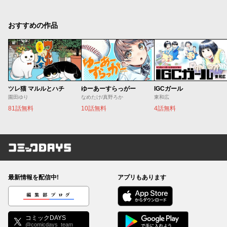
おすすめの作品
ツレ猫 マルルとハチ
ゆーあーすらっがー
IGCガール
園田ゆり
なめたけ/真野ろか
東和広
81話無料
10話無料
4話無料
コミックDAYS
最新情報を配信中!
アプリもあります
編集部ブログ
コミックDAYS
@comicdays_team