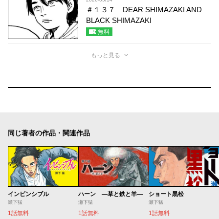
＃１３７ DEAR SHIMAZAKI AND
BLACK SHIMAZAKI
無料
もっと見る
同じ著者の作品・関連作品
インビンシブル
ハーン ―草と鉄と羊―
ショート黒松
瀬下猛
瀬下猛
瀬下猛
1話無料
1話無料
1話無料