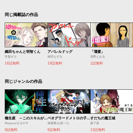
同じ掲載誌の作品
織田ちゃんと明智くん
アパレルドッグ
「壇蜜」
常盤ギヨ
林田もずる
清野とおる
16話無料
19話無料
1話無料
同じジャンルの作品
種生産 ～このスキルがチートだとまだ誰も気付いていない～
ベオグラードメトロの子供たち
すだちの魔王城
Reppuu/まるやす
隷蔵庫/山座一心
森下真
9話無料
6話無料
13話無料