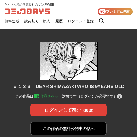
たくさん読める講談社のマンガWEB
コミックDAYS
¥0
プレミアム体験
無料連載
読み切り・新人
履歴
ログイン・登録
検
索
＃１３９ DEAR SHIMAZAKI WHO IS 9YEARS OLD
この作品は
作品チケット
対象です（ログインが必要です）
ログインして読む
80pt
この作品の
無料公開中の話へ