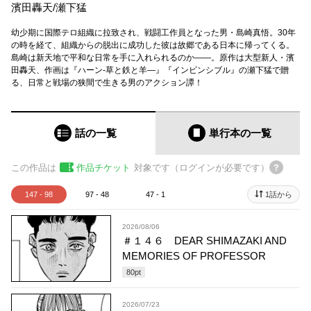
濱田轟天
/
瀬下猛
幼少期に国際テロ組織に拉致され、戦闘工作員となった男・島崎真悟。30年
の時を経て、組織からの脱出に成功した彼は故郷である日本に帰ってくる。
島崎は新天地で平和な日常を手に入れられるのか――。原作は大型新人・濱
田轟天、作画は『ハーン‐草と鉄と羊—』『インビンシブル』の瀬下猛で贈
る、日常と戦場の狭間で生きる男のアクション譚！
話の一覧
単行本
の一覧
この作品は
作品チケット
対象です（ログインが必要です）
147 - 98
97 - 48
47 - 1
1話から
2026/08/06
＃１４６ DEAR SHIMAZAKI AND
MEMORIES OF PROFESSOR
80
pt
2026/07/23