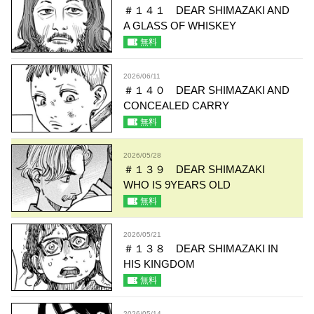
＃１４１ DEAR SHIMAZAKI AND
A GLASS OF WHISKEY
無料
2026/06/11
＃１４０ DEAR SHIMAZAKI AND
CONCEALED CARRY
無料
2026/05/28
＃１３９ DEAR SHIMAZAKI
WHO IS 9YEARS OLD
無料
2026/05/21
＃１３８ DEAR SHIMAZAKI IN
HIS KINGDOM
無料
2026/05/14