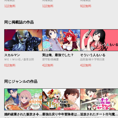
馬場康誌
馬場康誌
馬場康誌
1話無料
1話無料
9話無料
同じ掲載誌の作品
スカルマン
実は俺、最強でした？
そういう人もいる
ＭＥＩＭＵ/石ノ森章太郎
澄守彩/高橋愛
品田遊/南十字明日菜
0話無料
4話無料
4話無料
同じジャンルの作品
婚約破棄された飯炊き令嬢の私は冷酷公爵と専属契約しました～ですが胃袋を掴んだ結果、冷たかった公爵様がどんどん優しくなっています～
最強出戻り中年冒険者は、今さら命なんてかけたくない
追放されたチート付与魔術師は気ままなセカンドライフを謳歌する。 ～俺は武器だけじゃなく、あらゆるものに『強化ポイント』を付与できるし、俺の意思でいつでも効果を解除できるけど、残った人たち大丈夫？～