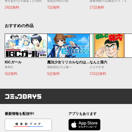
青空あかな/七福あくび/黒裄
斯道歩/明石六郎
業務用餅/六志麻あさ/ｋｉｓｕｉ
28話無料
7話無料
27話無料
おすすめの作品
IGCガール
魔法少女リリカルなのは EXCEEDS
なんと孫六
東和広
都築真紀/川上修一
さだやす圭
4話無料
5話無料
232話無料
コミックDAYS
最新情報を配信中!
アプリもあります
編集部ブログ