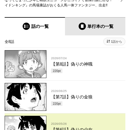
なってしまった少年と精獣ユニコーンがニコイチで冒険の旅に出る！ 『ラ
イドンキング』の馬場康誌がおくる人馬一体ファンタジー、出走!!
話の一覧
単行本
の一覧
全8話
1話から
2026/07/24
【第8話】偽りの神職
220
pt
2026/06/25
【第7話】偽りの金狼
220
pt
2026/05/26
【第6話】偽りの少女