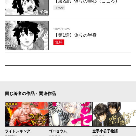
【第2話】偽りの善心（こころ）
175
pt
2025/12/25
【第1話】偽りの半身
無料
同じ著者の作品・関連作品
ライドンキング
ゴロセウム
空手小公子物語