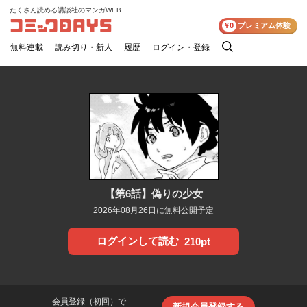
たくさん読める講談社のマンガWEB
コミックDAYS
¥0
プレミアム体験
無料連載
読み切り・新人
履歴
ログイン・登録
検
索
【第6話】偽りの少女
2026年08月26日に無料公開予定
ログインして読む
210pt
会員登録（初回）で
新規会員登録する