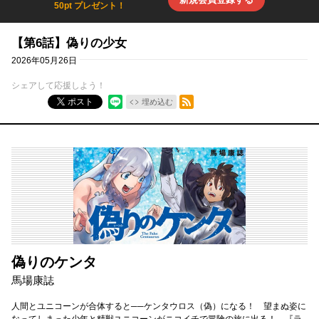
50pt プレゼント！
【第6話】偽りの少女
2026年05月26日
シェアして応援しよう！
RSSフィード
ポスト
埋め込む
偽りのケンタ
馬場康誌
人間とユニコーンが合体すると──ケンタウロス（偽）になる！ 望まぬ姿に