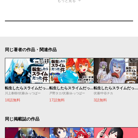
もっと見る
同じ著者の作品・関連作品
転生したらスライムだった件
転生したらスライムだった件 異聞 ～魔国暮らしのトリニティ～
転生したらスライムだった件 美食伝 ～ペコとリムルの料理手帖～
川上泰樹/伏瀬/みっつばー
戸野タエ/伏瀬/みっつばー
伏瀬/中谷チカ
18話無料
17話無料
3話無料
同じ掲載誌の作品