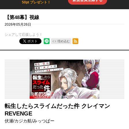
50pt プレゼント！
【第48幕】視線
2026年05月26日
シェアして応援しよう！
RSSフィード
ポスト
埋め込む
転生したらスライムだった件 クレイマン
REVENGE
伏瀬
/
カジカ航
/
みっつばー