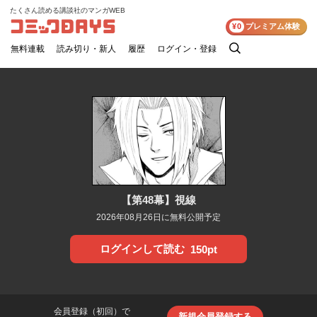
たくさん読める講談社のマンガWEB
コミックDAYS
¥0
プレミアム体験
無料連載
読み切り・新人
履歴
ログイン・登録
検
索
【第48幕】視線
2026年08月26日に無料公開予定
ログインして読む
150pt
会員登録（初回）で
新規会員登録する