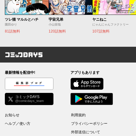
ツレ猫 マルルとハチ
宇宙兄弟
ヤニねこ
園田ゆり
小山宙哉
にゃんにゃんファクトリー
81話無料
120話無料
107話無料
コミックDAYS
最新情報を配信中!
アプリもあります
編集部ブログ
コミックDAYS
@comicdays_team
お知らせ
利用規約
ヘルプ／使い方
プライバシーポリシー
外部送信について