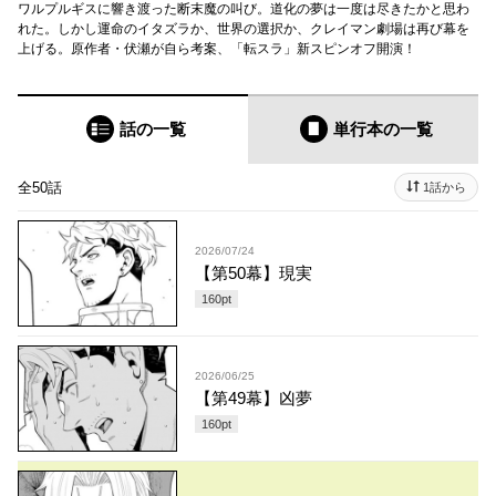
ワルプルギスに響き渡った断末魔の叫び。道化の夢は一度は尽きたかと思わ
れた。しかし運命のイタズラか、世界の選択か、クレイマン劇場は再び幕を
上げる。原作者・伏瀬が自ら考案、「転スラ」新スピンオフ開演！
話の一覧
単行本
の一覧
全50話
1話から
2026/07/24
【第50幕】現実
160
pt
2026/06/25
【第49幕】凶夢
160
pt