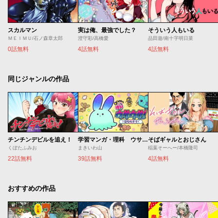
スカルマン
実は俺、最強でした？
そういう人もいる
ＭＥＩＭＵ/石ノ森章太郎
澄守彩/高橋愛
品田遊/南十字明日菜
0話無料
4話無料
4話無料
同じジャンルの作品
チンチンデビルを追え！
学習マンガ・理科 ウサウサ！
そばギャルとおじさん
くぼたふみお
まきいわ山
稲葉そーへー/本橋隆司
22話無料
39話無料
4話無料
おすすめの作品