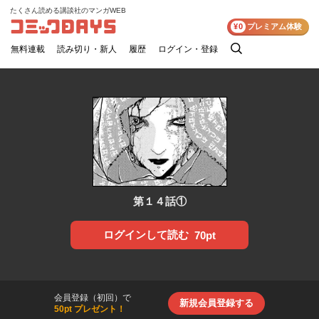
たくさん読める講談社のマンガWEB
コミックDAYS
¥0
プレミアム体験
無料連載
読み切り・新人
履歴
ログイン・登録
検
索
第１４話①
ログインして読む
70pt
会員登録（初回）で
新規会員登録する
50pt プレゼント！