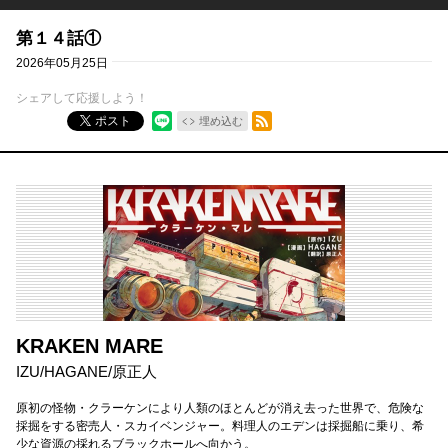
第１４話①
2026年05月25日
シェアして応援しよう！
RSSフィード
ポスト
埋め込む
KRAKEN MARE
IZU
/
HAGANE
/
原正人
原初の怪物・クラーケンにより人類のほとんどが消え去った世界で、危険な
採掘をする密売人・スカイベンジャー。料理人のエデンは採掘船に乗り、希
少な資源の採れるブラックホールへ向かう。