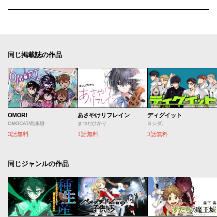
同じ掲載誌の作品
OMORI
あさやけリフレイン
ディグイット
OMOCAT/此糸縫
まつだひかり
ヨシダ。
3話無料
1話無料
3話無料
同じジャンルの作品