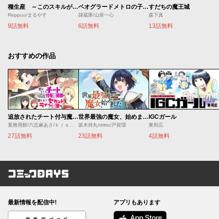
種生産 ～このスキルがチートだとまだ誰も気付いていない～
ベオグラードメトロの子供たち
すだちの魔王城
Reppuu/まるやす
隷蔵庫/山座一心
森下真
9話無料
6話無料
13話無料
おすすめの作品
追放されたチート付与魔術師は気ままなセカンドライフを謳歌する。 ～俺は武器だけじゃなく、あらゆるものに『強化ポイント』を付与できるし、俺の意思でいつでも効果を解除できるけど、残った人たち大丈夫？～
世界最強の魔女、始めました ～私だけ『攻略サイト』を見れる世界で自由に生きます～
IGCガール
業務用餅/六志麻あさ/ｋｉｓｕｉ
坂木持丸/riritto/戸賀環
東和広
27話無料
23話無料
4話無料
コミックDAYS
最新情報を配信中!
アプリもあります
編集部ブログ