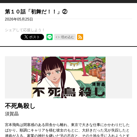
第１０話「初舞だ！！」②
2026年05月25日
シェアして応援しよう！
RSSフィード
ポスト
埋め込む
不死鳥殺し
須賀晶
宮本飛鳥は閉塞感のある田舎から離れ、東京で大きな仕事にかかわりだした
ばかり。順調にキャリアを積む彼女のもとに、大好きだった兄が失踪したと
連絡が入る。家業の神社を継いだ兄の不在と、その土地を手に入れようとす