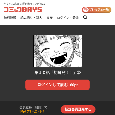
たくさん読める講談社のマンガWEB
コミックDAYS
¥0
プレミアム体験
無料連載
読み切り・新人
履歴
ログイン・登録
検
索
第１０話「初舞だ！！」②
ログインして読む
60pt
会員登録（初回）で
新規会員登録する
50pt プレゼント！