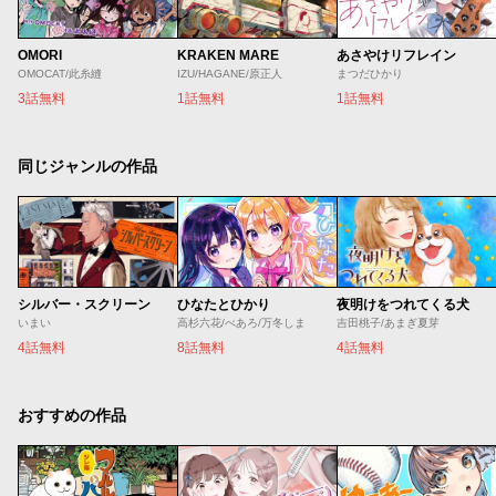
OMORI
KRAKEN MARE
あさやけリフレイン
OMOCAT/此糸縫
IZU/HAGANE/原正人
まつだひかり
3話無料
1話無料
1話無料
同じジャンルの作品
シルバー・スクリーン
ひなたとひかり
夜明けをつれてくる犬
いまい
高杉六花/べあろ/万冬しま
吉田桃子/あまぎ夏芽
4話無料
8話無料
4話無料
おすすめの作品