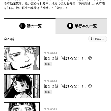
る不動産業者。追い詰められる中、地元に伝わる奇祭「不死鳥殺し」の存在
を知る。地方再生の秘策は「神社」×「奇祭」！
話の一覧
単行本
の一覧
全23話
1話から
2026/07/24
第１２話「挫けるな！！」②
80
pt
2026/07/24
第１２話「挫けるな！！」①
80
pt
2026/06/25