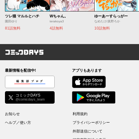
ツレ猫 マルルとハチ
Wちゃん。
ゆーあーすらっがー
園田ゆり
terakoya3
なめたけ/真野ろか
81話無料
4話無料
10話無料
コミックDAYS
最新情報を配信中!
アプリもあります
編集部ブログ
コミックDAYS
@comicdays_team
お知らせ
利用規約
ヘルプ／使い方
プライバシーポリシー
外部送信について