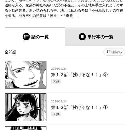
ばかり。順調にキャリアを積む彼女のもとに、大好きだった兄が失踪したと
連絡が入る。家業の神社を継いだ兄の不在と、その土地を手に入れようとす
る不動産業者。追い詰められる中、地元に伝わる奇祭「不死鳥殺し」の存在
を知る。地方再生の秘策は「神社」×「奇祭」！
話の一覧
単行本
の一覧
全23話
1話から
2026/07/24
第１２話「挫けるな！！」②
80
pt
2026/07/24
第１２話「挫けるな！！」①
80
pt