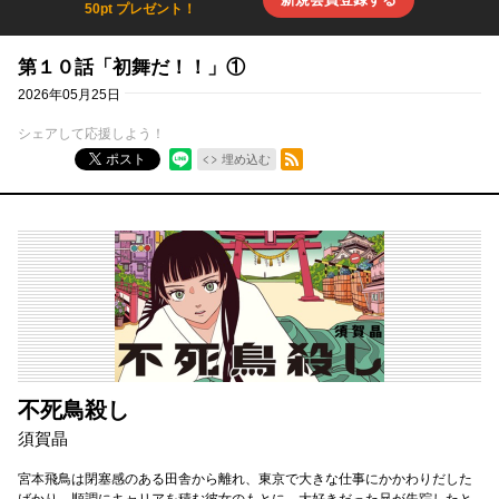
50pt プレゼント！
第１０話「初舞だ！！」①
2026年05月25日
シェアして応援しよう！
RSSフィード
ポスト
埋め込む
不死鳥殺し
須賀晶
宮本飛鳥は閉塞感のある田舎から離れ、東京で大きな仕事にかかわりだした