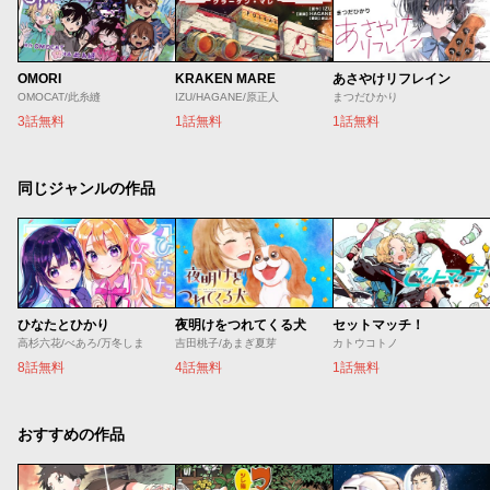
OMORI
KRAKEN MARE
あさやけリフレイン
OMOCAT/此糸縫
IZU/HAGANE/原正人
まつだひかり
3話無料
1話無料
1話無料
同じジャンルの作品
ひなたとひかり
夜明けをつれてくる犬
セットマッチ！
高杉六花/べあろ/万冬しま
吉田桃子/あまぎ夏芽
カトウコトノ
8話無料
4話無料
1話無料
おすすめの作品