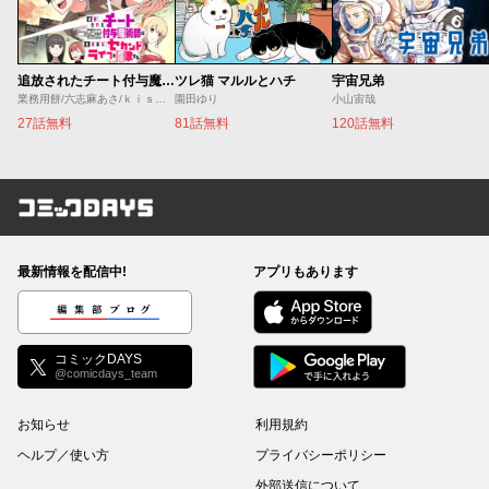
追放されたチート付与魔術師は気ままなセカンドライフを謳歌する。 ～俺は武器だけじゃなく、あらゆるものに『強化ポイント』を付与できるし、俺の意思でいつでも効果を解除できるけど、残った人たち大丈夫？～
ツレ猫 マルルとハチ
宇宙兄弟
業務用餅/六志麻あさ/ｋｉｓｕｉ
園田ゆり
小山宙哉
27話無料
81話無料
120話無料
コミックDAYS
最新情報を配信中!
アプリもあります
編集部ブログ
コミックDAYS
@comicdays_team
お知らせ
利用規約
ヘルプ／使い方
プライバシーポリシー
外部送信について