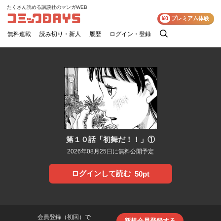
たくさん読める講談社のマンガWEB
コミックDAYS
¥0
プレミアム体験
無料連載
読み切り・新人
履歴
ログイン・登録
検
索
第１０話「初舞だ！！」①
2026年08月25日に無料公開予定
ログインして読む
50pt
会員登録（初回）で
新規会員登録する