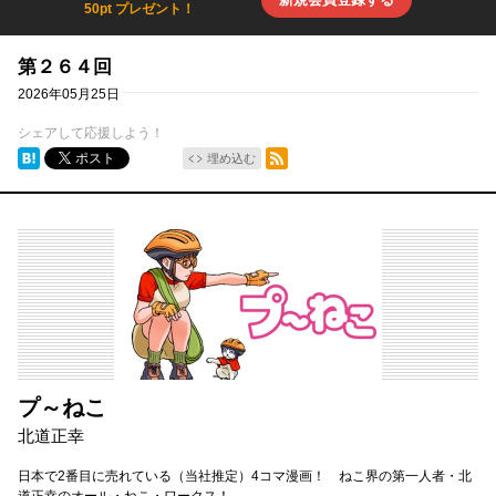
50pt プレゼント！
第２６４回
2026年05月25日
シェアして応援しよう！
シェア
RSSフィード
ポスト
埋め込む
プ～ねこ
北道正幸
日本で2番目に売れている（当社推定）4コマ漫画！ ねこ界の第一人者・北