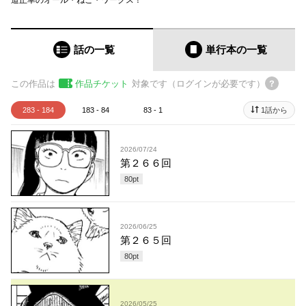
道正幸のオール・ねこ・ワークス！
話の一覧
単行本
の一覧
この作品は
作品チケット
対象です（ログインが必要です）
283 - 184
183 - 84
83 - 1
1話から
2026/07/24
第２６６回
80
pt
2026/06/25
第２６５回
80
pt
2026/05/25