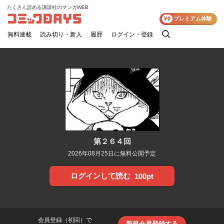
たくさん読める講談社のマンガWEB
コミックDAYS
¥0
プレミアム体験
無料連載
読み切り・新人
履歴
ログイン・登録
検
索
第２６４回
2026年08月25日に無料公開予定
ログインして読む
100pt
会員登録（初回）で
新規会員登録する