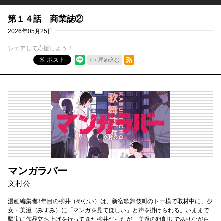
第１４話 商業誌②
2026年05月25日
シェアして応援しよう！
RSSフィード
ポスト
埋め込む
マンガラバー
文村公
漫画編集者3年目の柳井（やない）は、新宿歌舞伎町のトー横で取材中に、少
女・美澄（みすみ）に「マンガを見てほしい」と声を掛けられる。いままで
堅実に作品立ち上げを行ってきた柳井だったが、美澄の粗削りでありながら