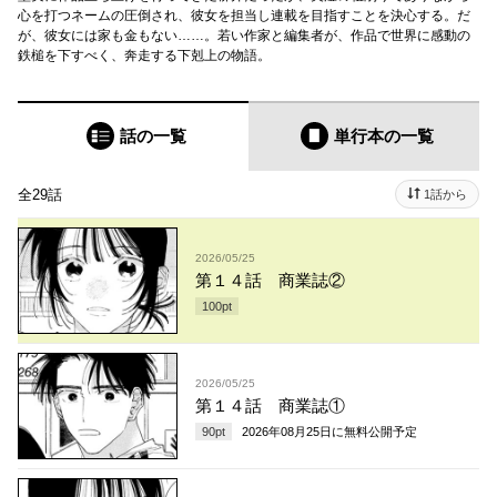
心を打つネームの圧倒され、彼女を担当し連載を目指すことを決心する。だ
が、彼女には家も金もない……。若い作家と編集者が、作品で世界に感動の
鉄槌を下すべく、奔走する下剋上の物語。
話の一覧
単行本
の一覧
全29話
1話から
2026/05/25
第１４話 商業誌②
100
pt
2026/05/25
第１４話 商業誌①
90
pt
2026年08月25日
に無料公開予定