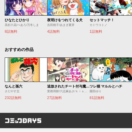
ひなたとひかり
夜明けをつれてくる犬
セットマッチ！
高杉六花/べあろ/万冬しま
吉田桃子/あまぎ夏芽
カトウコトノ
8話無料
4話無料
1話無料
おすすめの作品
なんと孫六
追放されたチート付与魔術師は気ままなセカンドライフを謳歌する。 ～俺は武器だけじゃなく、あらゆるものに『強化ポイント』を付与できるし、俺の意思でいつでも効果を解除できるけど、残った人たち大丈夫？～
ツレ猫 マルルとハチ
さだやす圭
業務用餅/六志麻あさ/ｋｉｓｕｉ
園田ゆり
232話無料
27話無料
81話無料
コミックDAYS