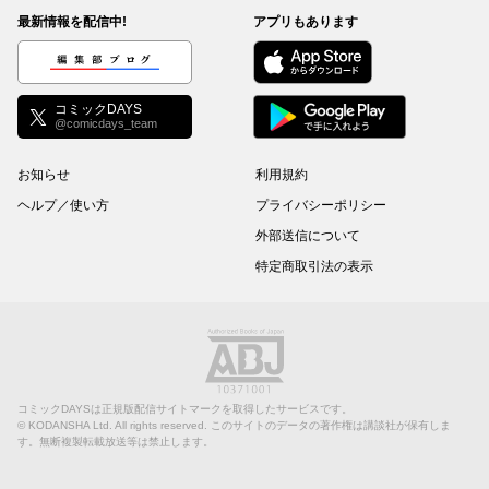
最新情報を配信中!
アプリもあります
編集部ブログ
コミックDAYS
@comicdays_team
お知らせ
利用規約
ヘルプ／使い方
プライバシーポリシー
外部送信について
特定商取引法の表示
コミックDAYSは正規版配信サイトマークを取得したサービスです。
©
KODANSHA Ltd.
All rights reserved. このサイトのデータの著作権は講談社が保有しま
す。無断複製転載放送等は禁止します。