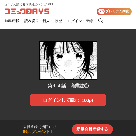
たくさん読める講談社のマンガWEB
コミックDAYS
¥0
プレミアム体験
無料連載
読み切り・新人
履歴
ログイン・登録
検
索
第１４話 商業誌②
ログインして読む
100pt
会員登録（初回）で
新規会員登録する
50pt プレゼント！