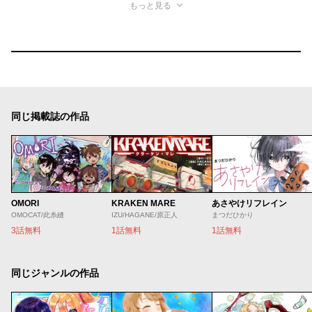
もっと見る
同じ掲載誌の作品
OMORI
KRAKEN MARE
あさやけリフレイン
OMOCAT/此糸縫
IZU/HAGANE/原正人
まつだひかり
3話無料
1話無料
1話無料
同じジャンルの作品