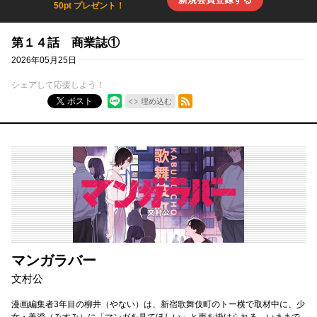
50pt プレゼント！
第１４話 商業誌①
2026年05月25日
シェアして応援しよう！
RSSフィード
ポスト
埋め込む
マンガラバー
文村公
漫画編集者3年目の柳井（やない）は、新宿歌舞伎町のトー横で取材中に、少