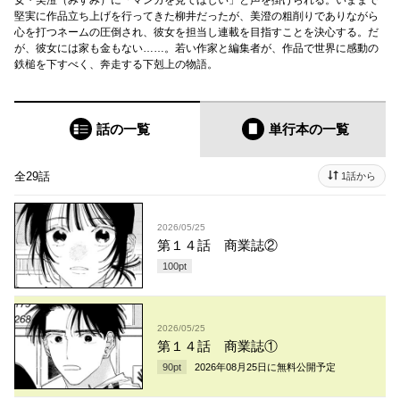
女・美澄（みすみ）に「マンガを見てほしい」と声を掛けられる。いままで
堅実に作品立ち上げを行ってきた柳井だったが、美澄の粗削りでありながら
心を打つネームの圧倒され、彼女を担当し連載を目指すことを決心する。だ
が、彼女には家も金もない……。若い作家と編集者が、作品で世界に感動の
鉄槌を下すべく、奔走する下剋上の物語。
話の一覧
単行本
の一覧
全29話
1話から
2026/05/25
第１４話 商業誌②
100
pt
2026/05/25
第１４話 商業誌①
90
pt
2026年08月25日
に無料公開予定