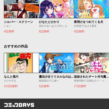
シルバー・スクリーン
ひなたとひかり
夜明けをつれてくる犬
いまい
高杉六花/べあろ/万冬しま
吉田桃子/あまぎ夏芽
4話無料
8話無料
4話無料
おすすめの作品
なんと孫六
魔法少女リリカルなのは EXCEEDS
追放されたチート付与魔術師は気ままなセカンドライフを謳歌する。 ～俺は武器だけじゃなく、あらゆるものに『強化ポイント』を付与できるし、俺の意思でいつでも効果を解除できるけど、残った人たち大丈夫？～
さだやす圭
都築真紀/川上修一
業務用餅/六志麻あさ/ｋｉｓｕｉ
232話無料
5話無料
27話無料
コミックDAYS