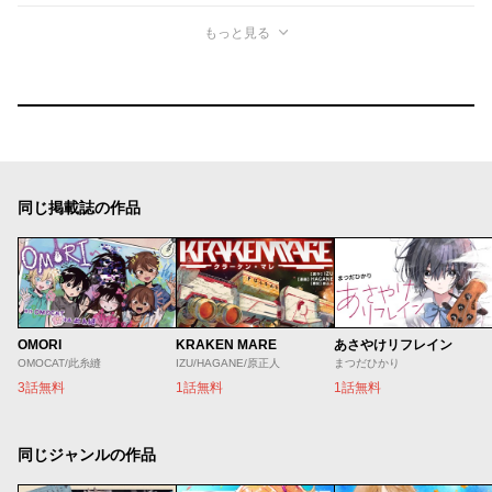
もっと見る
同じ掲載誌の作品
OMORI
KRAKEN MARE
あさやけリフレイン
OMOCAT/此糸縫
IZU/HAGANE/原正人
まつだひかり
3話無料
1話無料
1話無料
同じジャンルの作品