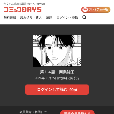
たくさん読める講談社のマンガWEB
コミックDAYS
¥0
プレミアム体験
無料連載
読み切り・新人
履歴
ログイン・登録
検
索
第１４話 商業誌①
2026年08月25日に無料公開予定
ログインして読む
90pt
会員登録（初回）で
新規会員登録する