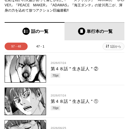
壮絶な戦いの火蓋が切って落とされた！ 『スプリガン』『ARRMS』『D-LI
VE!!』『PEACE MAKER』『ADAMAS』『海王ダンテ』の皆川亮二が、渾
身の力を込めて放つアクション巨編連載!!
話の一覧
単行本
の一覧
97 - 48
47 - 1
1話から
2026/07/24
第４８話＂生き証人＂②
70
pt
2026/07/24
第４８話＂生き証人＂①
70
pt
2026/06/25