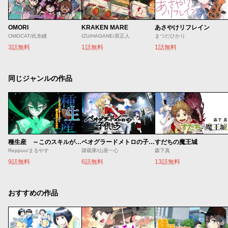
OMORI
KRAKEN MARE
あさやけリフレイン
OMOCAT/此糸縫
IZU/HAGANE/原正人
まつだひかり
3話無料
1話無料
1話無料
同じジャンルの作品
種生産 ～このスキルがチートだとまだ誰も気付いていない～
ベオグラードメトロの子供たち
すだちの魔王城
Reppuu/まるやす
隷蔵庫/山座一心
森下真
9話無料
6話無料
13話無料
おすすめの作品