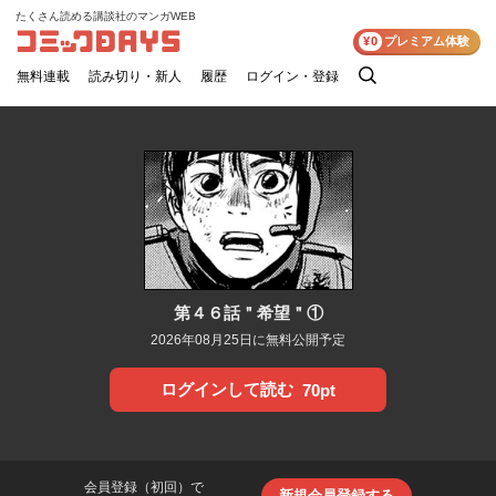
たくさん読める講談社のマンガWEB
コミックDAYS
¥0
プレミアム体験
無料連載
読み切り・新人
履歴
ログイン・登録
検
索
第４６話＂希望＂①
2026年08月25日に無料公開予定
ログインして読む
70pt
会員登録（初回）で
新規会員登録する