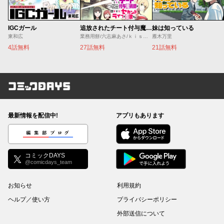
IGCガール
追放されたチート付与魔術師は気ままなセカンドライフを謳歌する。 ～俺は武器だけじゃなく、あらゆるものに『強化ポイント』を付与できるし、俺の意思でいつでも効果を解除できるけど、残った人たち大丈夫？～
妹は知っている
東和広
業務用餅/六志麻あさ/ｋｉｓｕｉ
雁木万里
4話無料
27話無料
21話無料
コミックDAYS
最新情報を配信中!
アプリもあります
編集部ブログ
コミックDAYS
@comicdays_team
お知らせ
利用規約
ヘルプ／使い方
プライバシーポリシー
外部送信について