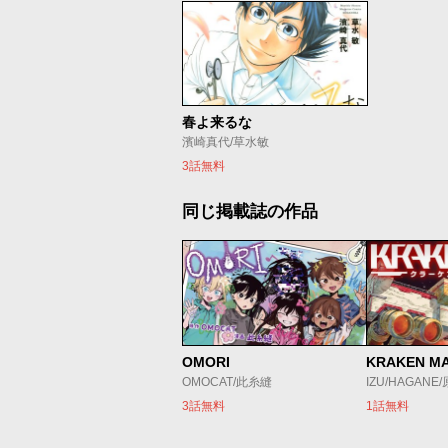
春よ来るな
濱崎真代/草水敏
3話無料
同じ掲載誌の作品
OMORI
KRAKEN M
OMOCAT/此糸縫
IZU/HAGANE
3話無料
1話無料