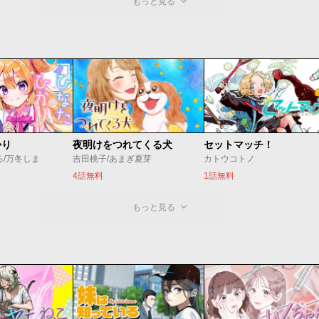
もっと見る
かり
夜明けをつれてくる犬
セットマッチ！
ろ/万冬しま
吉田桃子/あまぎ夏芽
カトウコトノ
4話無料
1話無料
もっと見る