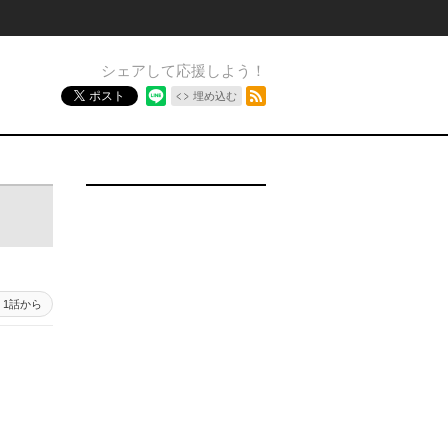
シェアして応援しよう！
RSSフィード
ポスト
埋め込む
1話から