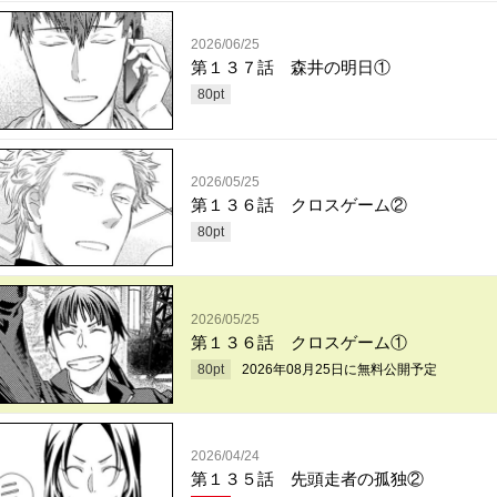
2026/06/25
第１３７話 森井の明日①
80
pt
2026/05/25
第１３６話 クロスゲーム②
80
pt
2026/05/25
第１３６話 クロスゲーム①
80
pt
2026年08月25日
に無料公開予定
2026/04/24
第１３５話 先頭走者の孤独②