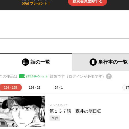
新規会員登録する
50pt プレゼント！
話の一覧
単行本
の一覧
この作品は
作品チケット
対象です（ログインが必要です）
224 - 125
124 - 25
24 - 1
2026/06/25
第１３７話 森井の明日②
70
pt