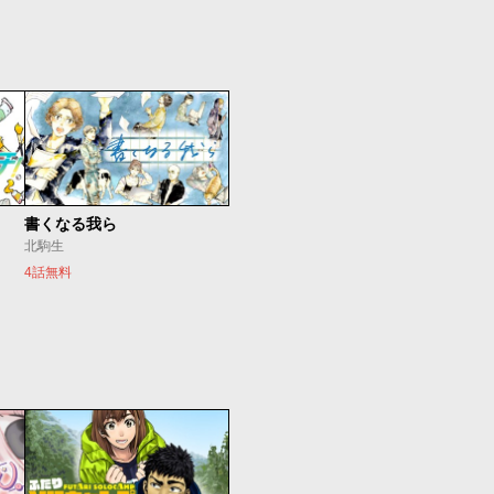
書くなる我ら
北駒生
4話無料