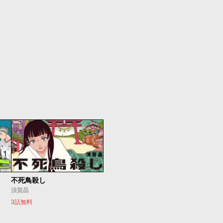
不死鳥殺し
須賀晶
3話無料