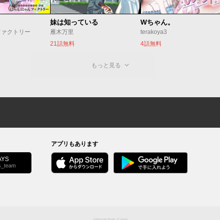
妹は知っている
Wちゃん。
ファクトリー
雁木万里
terakoya3
21話無料
4話無料
もっと見る
アプリもあります
YS
s_team