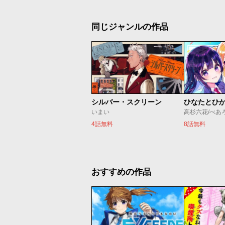
同じジャンルの作品
シルバー・スクリーン
ひなたとひ
いまい
高杉六花/べあ
4話無料
8話無料
おすすめの作品