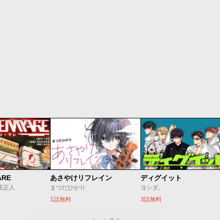
ARE
あさやけリフレイン
ディグイット
/原正人
まつだひかり
ヨシダ。
1話無料
3話無料