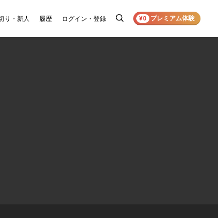
プレミアム体験
切り・新人
履歴
ログイン・登録
検
¥0
索