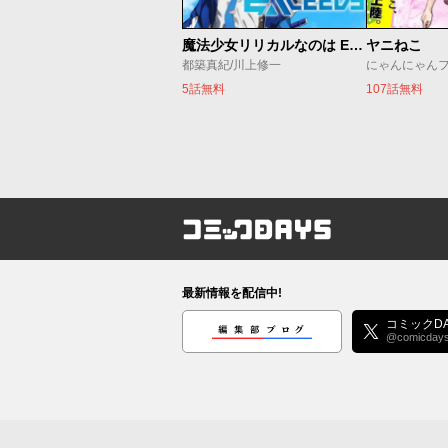
魔法少女リリカルなのは EXCEEDS
ヤニねこ
都築真紀/川上修一
にゃんにゃん
5話無料
107話無料
コミックDAYS
最新情報を配信中!
編集部ブログ
コミックDA
@comicday