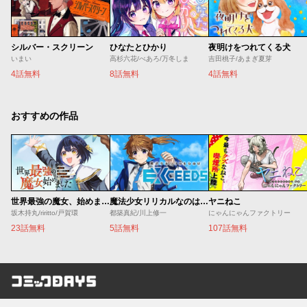
シルバー・スクリーン
ひなたとひかり
夜明けをつれてくる犬
いまい
高杉六花/べあろ/万冬しま
吉田桃子/あまぎ夏芽
4話無料
8話無料
4話無料
おすすめの作品
世界最強の魔女、始めました ～私だけ『攻略サイト』を見れる世界で自由に生きます～
魔法少女リリカルなのは EXCEEDS
ヤニねこ
坂木持丸/riritto/戸賀環
都築真紀/川上修一
にゃんにゃんファクトリー
23話無料
5話無料
107話無料
コミックDAYS