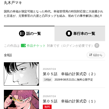
丸木戸マキ
国民の幸福が測定可能となった時代。幸福管理局の特別対応室に大抜擢され
た百道が、元警察官の六渡と凸凹タッグを組み、初めての事件解決に挑む!!
話の一覧
単行本
の一覧
この作品は
作品チケット
対象です（ログインが必要です）
全8話
1話から
2026/07/24
第０５話 幸福の計算式②（２）
140
pt
2026年08月21日
に無料公開予定
2026/07/24
第０５話 幸福の計算式②（１）
無料