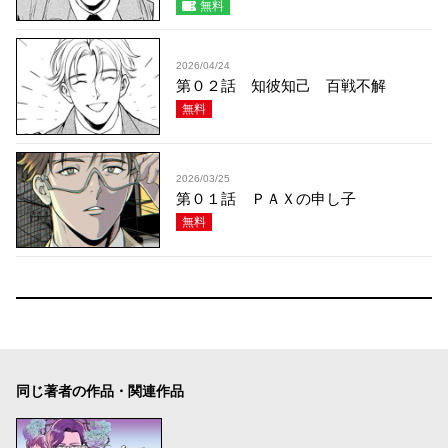
無料
2026/04/24
第０２話 知彼知己 百戦不解
無料
2026/03/25
第０１話 ＰＡＸの申し子
無料
同じ著者の作品・関連作品