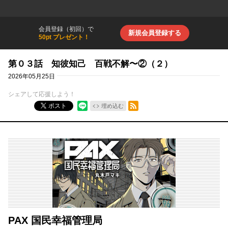
会員登録（初回）で
新規会員登録する
50pt プレゼント！
第０３話 知彼知己 百戦不解〜②（２）
2026年05月25日
シェアして応援しよう！
RSSフィード
ポスト
埋め込む
PAX 国民幸福管理局