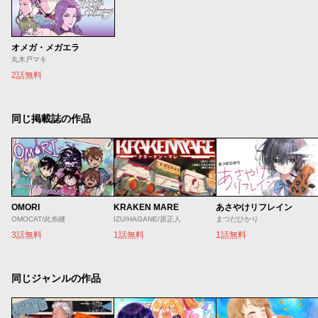
オメガ・メガエラ
丸木戸マキ
2話無料
同じ掲載誌の作品
OMORI
KRAKEN MARE
あさやけリフレイン
OMOCAT/此糸縫
IZU/HAGANE/原正人
まつだひかり
3話無料
1話無料
1話無料
同じジャンルの作品