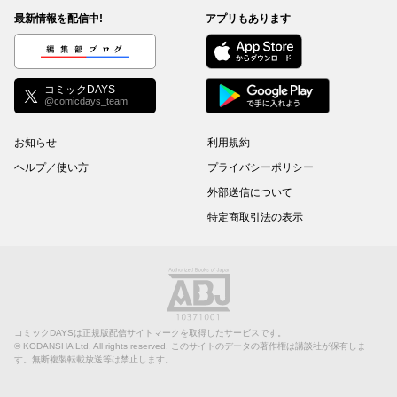
最新情報を配信中!
アプリもあります
編集部ブログ
コミックDAYS
@comicdays_team
お知らせ
利用規約
ヘルプ／使い方
プライバシーポリシー
外部送信について
特定商取引法の表示
コミックDAYSは正規版配信サイトマークを取得したサービスです。
©
KODANSHA Ltd.
All rights reserved. このサイトのデータの著作権は講談社が保有しま
す。無断複製転載放送等は禁止します。