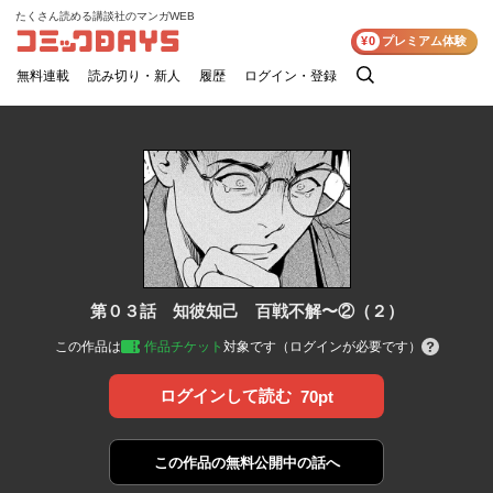
たくさん読める講談社のマンガWEB
コミックDAYS
¥0
プレミアム体験
無料連載
読み切り・新人
履歴
ログイン・登録
検
索
第０３話 知彼知己 百戦不解〜②（２）
この作品は
作品チケット
対象です（ログインが必要です）
ログインして読む
70pt
この作品の
無料公開中の話へ