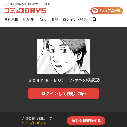
たくさん読める講談社のマンガWEB
コミックDAYS
¥0
プレミアム体験
無料連載
読み切り・新人
履歴
ログイン・登録
検
索
Ｓｃｅｎｅ（８０） ハァ〜の失恋②
ログインして読む
70pt
会員登録（初回）で
新規会員登録する
50pt プレゼント！