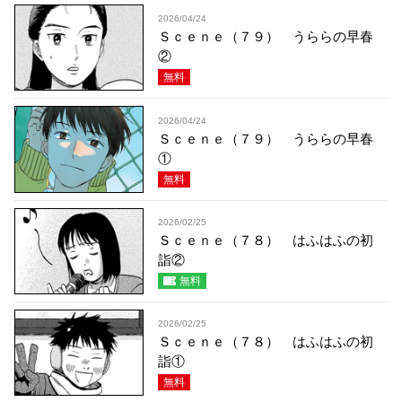
2026/04/24
Ｓｃｅｎｅ（７９） うららの早春
②
無料
2026/04/24
Ｓｃｅｎｅ（７９） うららの早春
①
無料
2026/02/25
Ｓｃｅｎｅ（７８） はふはふの初
詣②
無料
2026/02/25
Ｓｃｅｎｅ（７８） はふはふの初
詣①
無料