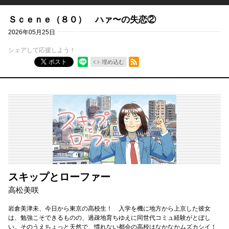
Ｓｃｅｎｅ（８０） ハァ〜の失恋②
2026年05月25日
シェアして応援しよう！
RSSフィード
ポスト
埋め込む
スキップとローファー
高松美咲
岩倉美津未、今日から東京の高校生！ 入学を機に地方から上京した彼女
は、勉強こそできるものの、過疎地育ちゆえに同世代コミュ経験がとぼし
い。そのうえちょっと天然で、慣れない都会の高校はなかなかムズカシイ！