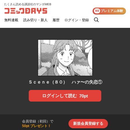
たくさん読める講談社のマンガWEB
コミックDAYS
¥0
プレミアム体験
無料連載
読み切り・新人
履歴
ログイン・登録
検
索
Ｓｃｅｎｅ（８０） ハァ〜の失恋①
ログインして読む
70pt
会員登録（初回）で
新規会員登録する
50pt プレゼント！