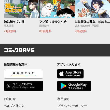
妹は知っている
ツレ猫 マルルとハチ
世界最強の魔女、始めました ～私だけ『攻略サイト』を見れる世界で自由に生きます～
雁木万里
園田ゆり
坂木持丸/riritto/戸賀環
21話無料
81話無料
23話無料
コミックDAYS
最新情報を配信中!
アプリもあります
編集部ブログ
コミックDAYS
@comicdays_team
お知らせ
利用規約
ヘルプ／使い方
プライバシーポリシー