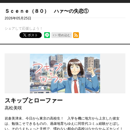
Ｓｃｅｎｅ（８０） ハァ〜の失恋①
2026年05月25日
シェアして応援しよう！
RSSフィード
ポスト
埋め込む
スキップとローファー
高松美咲
岩倉美津未、今日から東京の高校生！ 入学を機に地方から上京した彼女
は、勉強こそできるものの、過疎地育ちゆえに同世代コミュ経験がとぼし
い。そのうえちょっと天然で、慣れない都会の高校はなかなかムズカシイ！