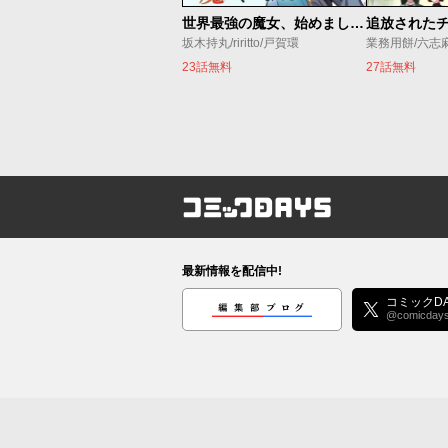
世界最強の魔女、始めました ～私だけ『攻略サイト』を見れる世界で自由に生きます～
坂木持丸/riritto/戸賀環
業務用餅/六志
23話無料
27話無料
コミックDAYS
最新情報を配信中!
編集部ブログ
コミックDA
@comicday