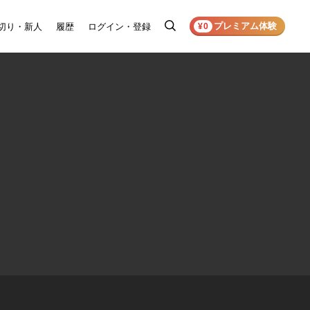
プレミアム体験
切り・新人
履歴
ログイン・登録
検
¥0
索