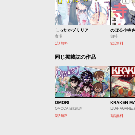
しったかブリリア
のぼる小寺
珈琲
珈琲
1話無料
9話無料
同じ掲載誌の作品
OMORI
KRAKEN M
OMOCAT/此糸縫
IZU/HAGANE
3話無料
1話無料