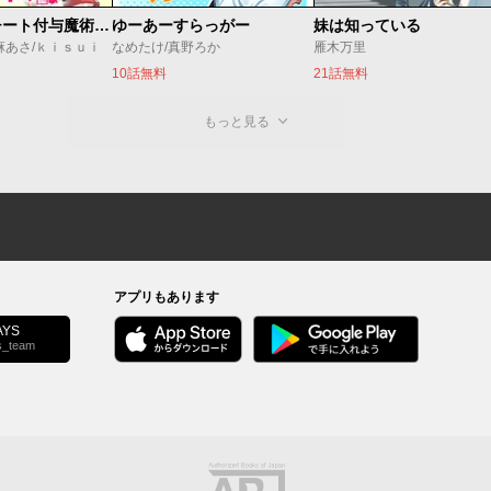
追放されたチート付与魔術師は気ままなセカンドライフを謳歌する。 ～俺は武器だけじゃなく、あらゆるものに『強化ポイント』を付与できるし、俺の意思でいつでも効果を解除できるけど、残った人たち大丈夫？～
ゆーあーすらっがー
妹は知っている
麻あさ/ｋｉｓｕｉ
なめたけ/真野ろか
雁木万里
10話無料
21話無料
もっと見る
アプリもあります
YS
s_team