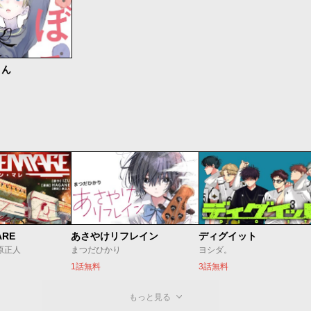
さん
ARE
あさやけリフレイン
ディグイット
/原正人
まつだひかり
ヨシダ。
1話無料
3話無料
もっと見る