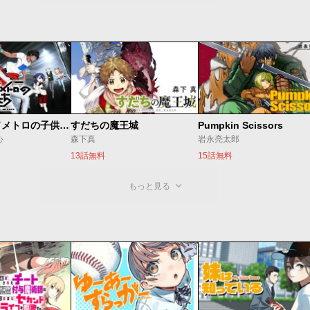
ベオグラードメトロの子供たち
すだちの魔王城
Pumpkin Scissors
心
森下真
岩永亮太郎
13話無料
15話無料
もっと見る