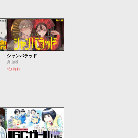
シャンバラッド
眞山継
4話無料