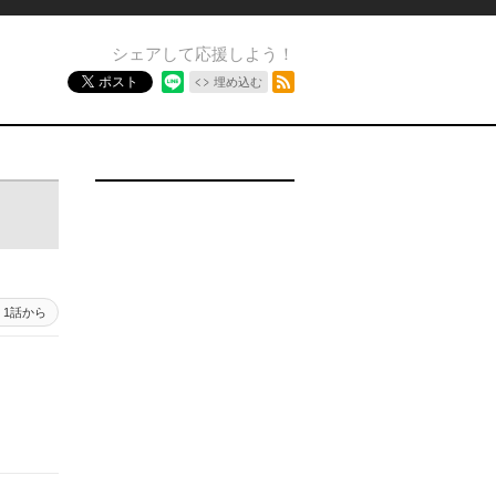
シェアして応援しよう！
RSSフィード
ポスト
埋め込む
1話から