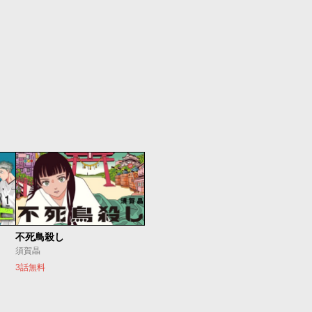
不死鳥殺し
須賀晶
3話無料