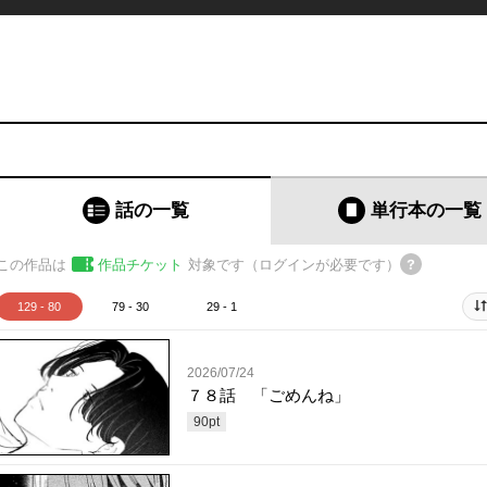
話の一覧
単行本
の一覧
この作品は
作品チケット
対象です（ログインが必要です）
129 - 80
79 - 30
29 - 1
2026/07/24
７８話 「ごめんね」
90
pt