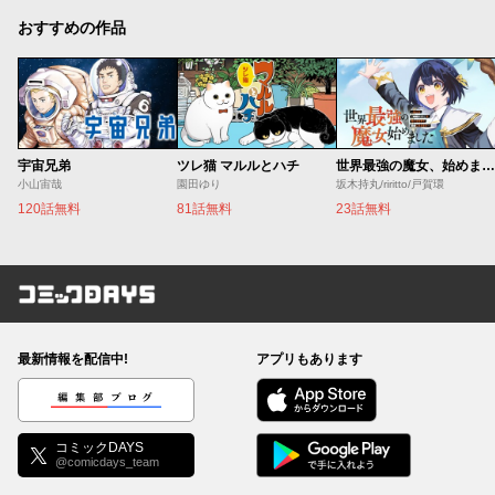
おすすめの作品
宇宙兄弟
ツレ猫 マルルとハチ
世界最強の魔女、始めました ～私だけ『攻略サイト』を見れる世界で自由に生きます～
小山宙哉
園田ゆり
坂木持丸/riritto/戸賀環
120話無料
81話無料
23話無料
コミックDAYS
最新情報を配信中!
アプリもあります
編集部ブログ
コミックDAYS
@comicdays_team