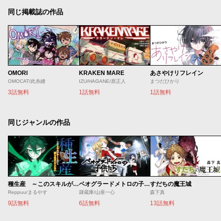
同じ掲載誌の作品
OMORI
KRAKEN MARE
あさやけリフレイン
OMOCAT/此糸縫
IZU/HAGANE/原正人
まつだひかり
3話無料
1話無料
1話無料
同じジャンルの作品
種生産 ～このスキルがチートだとまだ誰も気付いていない～
ベオグラードメトロの子供たち
すだちの魔王城
Reppuu/まるやす
隷蔵庫/山座一心
森下真
9話無料
6話無料
13話無料