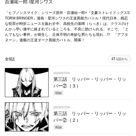
百瀬祐一郎
/
星河シワス
「ヒプノシスマイク」シリーズ原作・百瀬祐一郎×『文豪ストレイドッグスS
TORM BRINGER』漫画・星河シワスの王道異能力バトル！現代日本、残忍
な犯罪が時折ニュースを賑わす中、高校生の落暉（らっき）は、クラスのけ
んかっ早い連中に絡まれているところを、不良に助けられる。そこで、「と
んでもない事件」が発生し、正体不明の奇妙な男たちも現れ…!? 「アフタ
ヌーン」連載の王道ダーク異能力バトル、開幕！
全9話
1話から
2026/07/24
第三話 リッパー・リッパー・リッ
パー②（３）
60
pt
2026/07/24
第三話 リッパー・リッパー・リッ
パー②（２）
80
pt