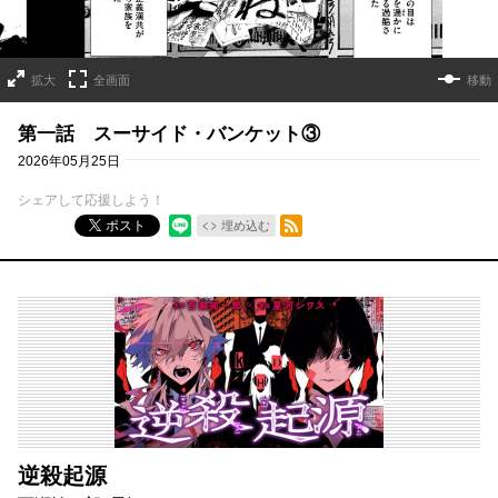
拡大
全画面
移動
第一話 スーサイド・バンケット③
2026年05月25日
シェアして応援しよう！
RSSフィード
ポスト
埋め込む
逆殺起源