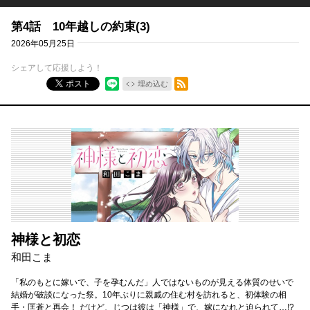
第4話 10年越しの約束(3)
2026年05月25日
シェアして応援しよう！
RSSフィード
ポスト
埋め込む
神様と初恋
和田こま
「私のもとに嫁いで、子を孕むんだ」人ではないものが見える体質のせいで
結婚が破談になった祭。10年ぶりに親戚の住む村を訪れると、初体験の相
手・匡蒼と再会！ だけど、じつは彼は「神様」で、嫁になれと迫られて…!?