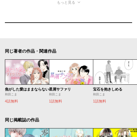
もっと見る
同じ著者の作品・関連作品
焦がした愛はままならない
星屑サファリ
宝石を抱きしめる
和田こま
和田こま
和田こま
4話無料
1話無料
1話無料
同じ掲載誌の作品