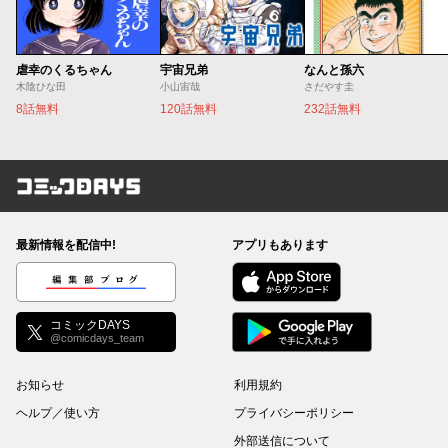
虐幸のくるちゃん
宇宙兄弟
なんと孫六
木陰ひな田
小山宙哉
さだやす圭
8話無料
120話無料
232話無料
コミックDAYS
最新情報を配信中!
アプリもあります
編集部ブログ
コミックDAYS
@comicdays_team
お知らせ
利用規約
ヘルプ／使い方
プライバシーポリシー
外部送信について