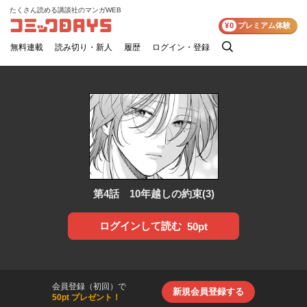
たくさん読める講談社のマンガWEB
コミックDAYS
¥0
プレミアム体験
無料連載
読み切り・新人
履歴
ログイン・登録
検
索
第4話 10年越しの約束(3)
ログインして読む
50pt
会員登録（初回）で
新規会員登録する
50pt プレゼント！