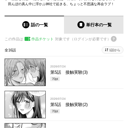
田んぼの真ん中に浮かぶ神社で起きる、ちょっと不思議な再会ラブ！
話の一覧
単行本
の一覧
この作品は
作品チケット
対象です（ログインが必要です）
全16話
1話から
2026/07/24
第5話 接触実験(3)
70
pt
2026/07/24
第5話 接触実験(2)
70
pt