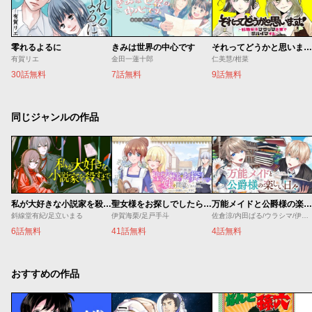
零れるよるに
きみは世界の中心です
それってどうかと思います！～転職女子、ブラック企業でサバイブする。～
有賀リエ
金田一蓮十郎
仁美慧/柑菜
30話無料
7話無料
9話無料
同じジャンルの作品
私が大好きな小説家を殺すまで
聖女様をお探しでしたら妹で間違いありません。さあどうぞお連れください、今すぐ。
万能メイドと公爵様の楽しい日々
斜線堂有紀/足立いまる
伊賀海栗/足戸手斗
佐倉涼/内田ぱる/ウラシマ/伊藤テリヤキ
6話無料
41話無料
4話無料
おすすめの作品