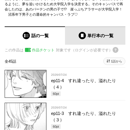
るように、夢を追いかけるため大学院入学を決意する。そのキャンパスで再
会したのは、あのバーテンの男の子で!? 崖っぷちアラサーが大学院入学！
沼系年下男子との運命的キャンパス・ラブ♡
話の一覧
単行本
の一覧
この作品は
作品チケット
対象です（ログインが必要です）
全45話
1話から
2026/07/24
ep11-4 すれ違ったり、溢れたり
（４）
60
pt
2026/07/24
ep11-3 すれ違ったり、溢れたり
（３）
60
pt