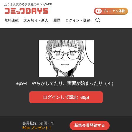
たくさん読める講談社のマンガWEB
コミックDAYS
¥0
プレミアム体験
無料連載
読み切り・新人
履歴
ログイン・登録
検
索
ep9-4 やらかしてたり、実習が始まったり（４）
ログインして読む
60pt
会員登録（初回）で
新規会員登録する
50pt プレゼント！