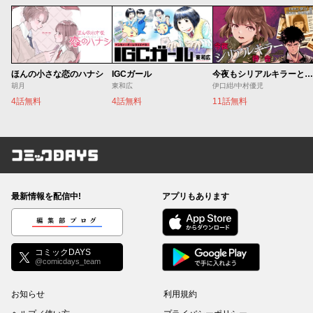
ほんの小さな恋のハナシ
IGCガール
今夜もシリアルキラーと待ち合わせ
胡月
東和広
伊口紺/中村優児
4話無料
4話無料
11話無料
コミックDAYS
最新情報を配信中!
アプリもあります
編集部ブログ
コミックDAYS
@comicdays_team
お知らせ
利用規約