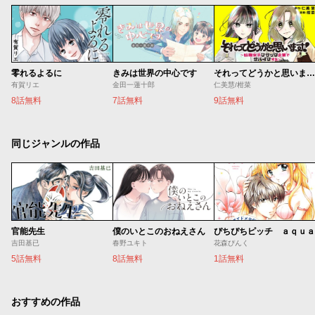
零れるよるに
きみは世界の中心です
それってどうかと思います！～転職女子、ブラック企業でサバイブする。～
有賀リエ
金田一蓮十郎
仁美慧/柑菜
8話無料
7話無料
9話無料
同じジャンルの作品
官能先生
僕のいとこのおねえさん
ぴちぴちピッチ ａｑｕａ
吉田基已
春野ユキト
花森ぴんく
5話無料
8話無料
1話無料
おすすめの作品