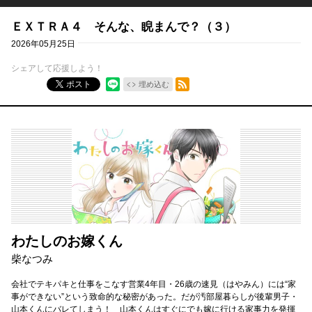
ＥＸＴＲＡ４ そんな、睨まんで？（３）
2026年05月25日
シェアして応援しよう！
RSSフィード
ポスト
埋め込む
わたしのお嫁くん
柴なつみ
会社でテキパキと仕事をこなす営業4年目・26歳の速見（はやみん）には“家
事ができない”という致命的な秘密があった。だが汚部屋暮らしが後輩男子・
山本くんにバレてしまう！ 山本くんはすぐにでも嫁に行ける家事力を発揮