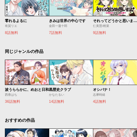
零れるよるに
きみは世界の中心です
それってどうかと思います！～転職女子、ブラック企業でサバイブする。～
有賀リエ
金田一蓮十郎
仁美慧/柑菜
8話無料
7話無料
9話無料
同じジャンルの作品
波うららかに、めおと日和
黒歴史クラブ
オシバナ！
西香はち
かなたるい
志摩時緒
36話無料
14話無料
4話無料
おすすめの作品