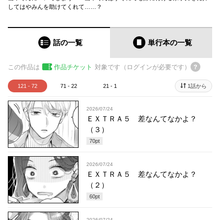
してはやみんを助けてくれて……？
話の一覧
単行本
の一覧
この作品は
作品チケット
対象です（ログインが必要です）
121 - 72
71 - 22
21 - 1
1話から
2026/07/24
ＥＸＴＲＡ５ 差なんてなかよ？
（３）
70
pt
2026/07/24
ＥＸＴＲＡ５ 差なんてなかよ？
（２）
60
pt
2026/07/24