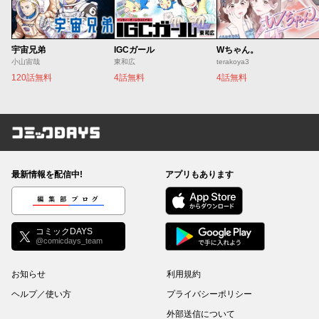
宇宙兄弟
IGCガール
Wちゃん。
小山宙哉
東和広
terakoya3
120話無料
4話無料
4話無料
コミックDAYS
最新情報を配信中!
アプリもあります
編集部ブログ
コミックDAYS
@comicdays_team
お知らせ
利用規約
ヘルプ／使い方
プライバシーポリシー
外部送信について