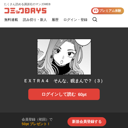
たくさん読める講談社のマンガWEB
コミックDAYS
¥0
プレミアム体験
無料連載
読み切り・新人
履歴
ログイン・登録
検
索
ＥＸＴＲＡ４ そんな、睨まんで？（３）
ログインして読む
60pt
会員登録（初回）で
新規会員登録する
50pt プレゼント！