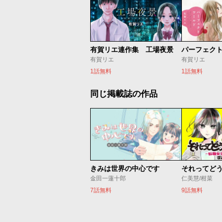
有賀リエ連作集 工場夜景
パーフェク
有賀リエ
有賀リエ
1話無料
1話無料
同じ掲載誌の作品
きみは世界の中心です
金田一蓮十郎
仁美慧/柑菜
7話無料
9話無料