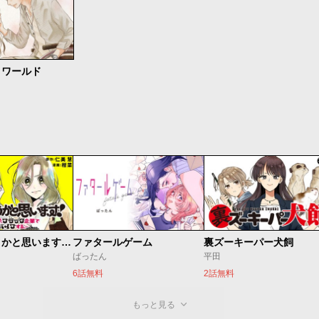
トワールド
それってどうかと思います！～転職女子、ブラック企業でサバイブする。～
ファタールゲーム
裏ズーキーパー犬飼
ばったん
平田
6話無料
2話無料
もっと見る