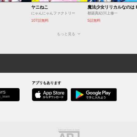
ヤニねこ
にゃんにゃんファクトリー
都築真紀/川上修一
107話無料
5話無料
もっと見る
アプリもあります
YS
s_team