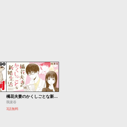
橘花夫妻のかくしごとな新婚生活
我楽谷
3話無料