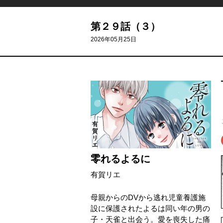
第２９話（３）
2026年05月25日
零れるよるに
有賀リエ
母親からのDVから逃れ児童養護施
設に保護されたよるは同い年の男の
子・天雀と出会う。愛を喪失した痛