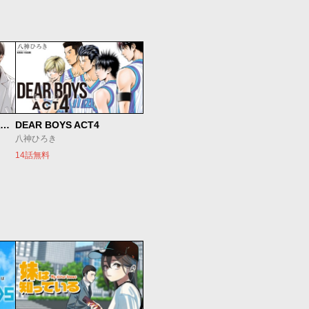
SとX セラピスト霜鳥壱人の診察室
DEAR BOYS ACT4
八神ひろき
14話無料