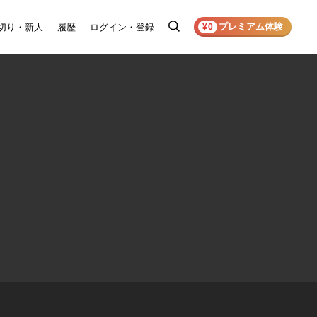
プレミアム体験
切り・新人
履歴
ログイン・登録
検
¥0
索