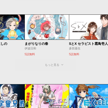
ほしの
まがりなりの春
伊波日和
多田基生
5話無料
5話無料
もっと見る