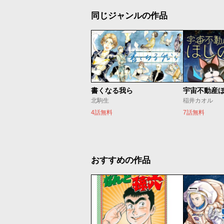
同じジャンルの作品
書くなる我ら
宇宙不動産
北駒生
稲井カオル
4話無料
7話無料
おすすめの作品