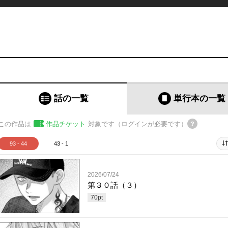
話の一覧
単行本
の一覧
この作品は
作品チケット
対象です（ログインが必要です）
93 - 44
43 - 1
2026/07/24
第３０話（３）
70
pt