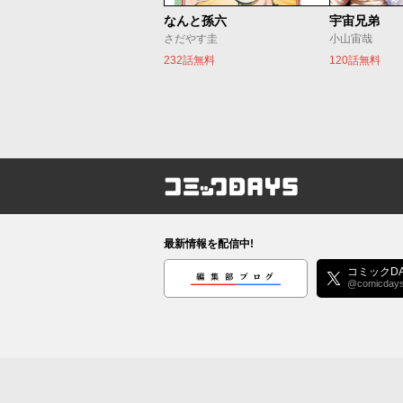
なんと孫六
宇宙兄弟
さだやす圭
小山宙哉
232話無料
120話無料
コミックDAYS
最新情報を配信中!
編集部ブログ
コミックDA
@comicday