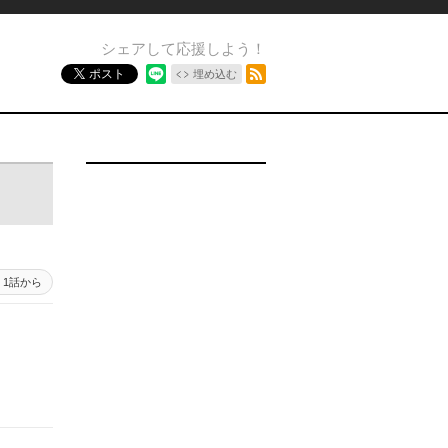
シェアして応援しよう！
RSSフィード
ポスト
埋め込む
1話から