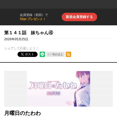
会員登録（初回）で
新規会員登録する
50pt プレゼント！
第１４１話 妹ちゃん④
2026年05月25日
シェアして応援しよう！
RSSフィード
ポスト
埋め込む
月曜日のたわわ