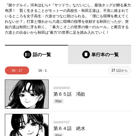
『賭ケグルイ』河本ほむら×『サツドウ』なだいにし、最強タッグが贈る暴力
奇譚！ 賢く生きることがモットーの高校生・秋田正道は、不良に絡まれて
いるところを女子高生・六道せつなに助けられる。「僕にも喧嘩を教えてく
れないか？」打算と憧れから六道に喧嘩の指導を依頼する秋田だったが、突
如六道は秋田に牙を剥く。「暴力こそこの世界の唯一のルール」と断言する
六道との出会いから秋田は“暴力”の世界に足を踏み入れていく！
話の一覧
単行本
の一覧
66 - 17
16 - 1
1話から
2026/08/03
第６５話 渇欲
80
pt
2026/07/27
第６４話 絶水
80
pt