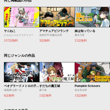
同じ掲載誌の作品
ヤニねこ
アマチュアビジランテ
妹は知っている
にゃんにゃんファクトリー
浅村壮平/内藤光太郎
雁木万里
107話無料
3話無料
21話無料
同じジャンルの作品
ベオグラードメトロの子供たち
すだちの魔王城
Pumpkin Scissors
隷蔵庫/山座一心
森下真
岩永亮太郎
6話無料
13話無料
15話無料