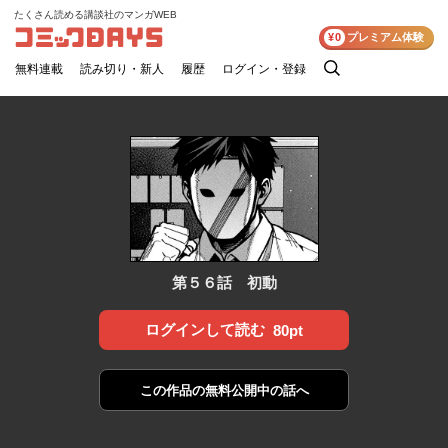
たくさん読める講談社のマンガWEB
コミックDAYS
¥0
プレミアム体験
無料連載
読み切り・新人
履歴
ログイン・登録
検
索
第５６話 初動
ログインして読む
80pt
この作品の
無料公開中の話へ