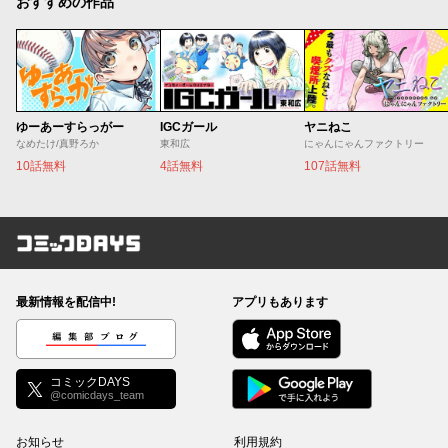
おすすめの作品
ゆーあーすらっがー
IGCガール
ヤニねこ
なめたけ/真野ろか
東和広
にゃんにゃんファクトリー
10話無料
4話無料
107話無料
コミックDAYS
最新情報を配信中!
アプリもあります
編集部ブログ
コミックDAYS
@comicdays_team
お知らせ
利用規約