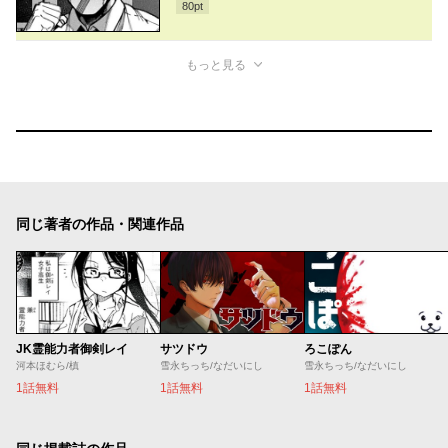
80
pt
もっと見る
同じ著者の作品・関連作品
JK霊能力者御剣レイ
サツドウ
ろこぽん
河本ほむら/槙
雪永ちっち/なだいにし
雪永ちっち/なだいにし
1話無料
1話無料
1話無料