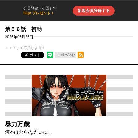
会員登録（初回）で
新規会員登録する
50pt プレゼント！
第５６話 初動
2026年05月25日
シェアして応援しよう！
RSSフィード
ポスト
埋め込む
暴力万歳
河本ほむら
/
なだいにし