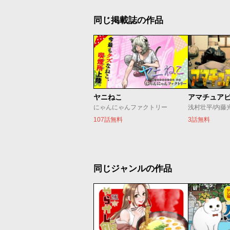
同じ掲載誌の作品
ヤニねこ
アマチュア
にゃんにゃんファクトリー
浅村壮平/内藤
107話無料
3話無料
同じジャンルの作品