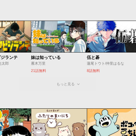
ビジランテ
妹は知っている
伍と碁
光太郎
雁木万里
蓮尾トウト/仲里はるな
21話無料
8話無料
もっと見る