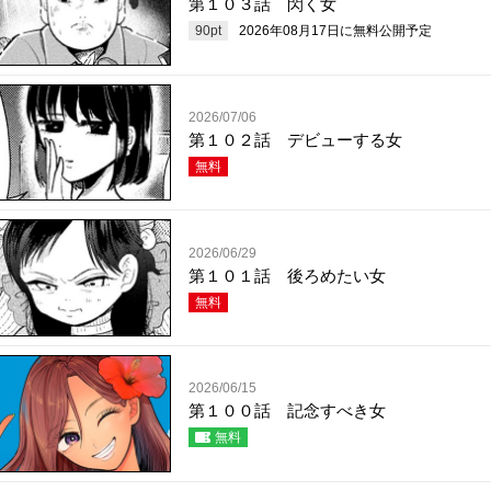
第１０３話 閃く女
90
pt
2026年08月17日
に無料公開予定
2026/07/06
第１０２話 デビューする女
無料
2026/06/29
第１０１話 後ろめたい女
無料
2026/06/15
第１００話 記念すべき女
無料