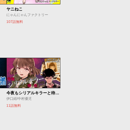
ヤニねこ
にゃんにゃんファクトリー
107話無料
今夜もシリアルキラーと待ち合わせ
伊口紺/中村優児
11話無料