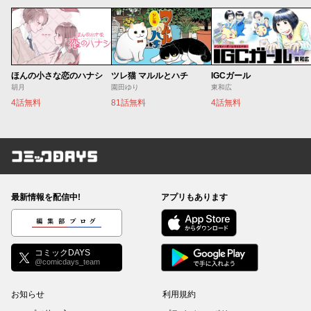
ほんの小さな恋のハナシ
ツレ猫 マルルとハチ
IGCガール
胡月
園田ゆり
東和広
4話無料
81話無料
4話無料
コミックDAYS
最新情報を配信中!
アプリもあります
編集部ブログ
コミックDAYS
@comicdays_team
お知らせ
利用規約