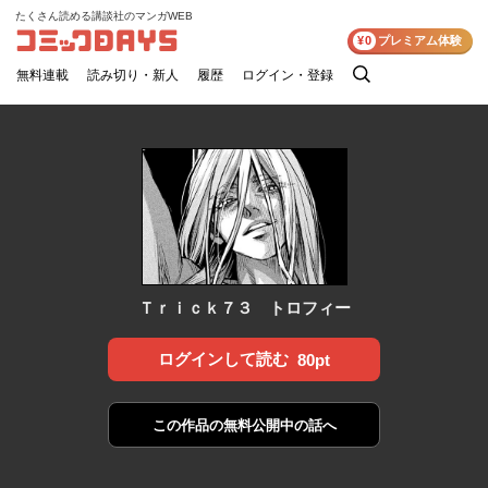
たくさん読める講談社のマンガWEB
コミックDAYS
¥0
プレミアム体験
無料連載
読み切り・新人
履歴
ログイン・登録
検
索
Ｔｒｉｃｋ７３ トロフィー
ログインして読む
80pt
この作品の
無料公開中の話へ