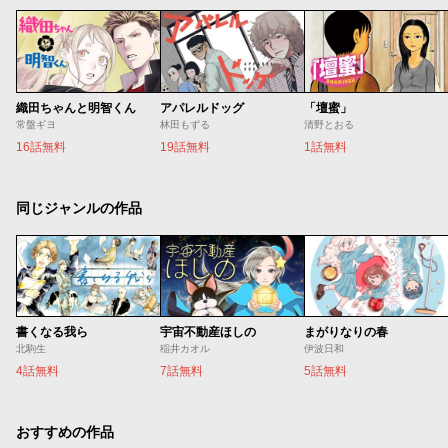
織田ちゃんと明智くん
アパレルドッグ
「壇蜜」
常盤ギヨ
林田もずる
清野とおる
16話無料
19話無料
1話無料
同じジャンルの作品
書くなる我ら
宇宙不動産ほしの
まがりなりの春
北駒生
稲井カオル
伊波日和
4話無料
7話無料
5話無料
おすすめの作品