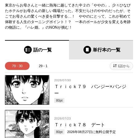
東京からお母さんと一緒に熱海に越してきた中２の「ややの」。少々ひなび
たホテルがお母さんの新しい職場だった。不安だらけのややのだったが、そ
こでお母さんの驚くべき姿を目撃する…！ ややのにとって、これが初めて
体験する人生のターニングポイント！？ 一本のポールが少女を変える奇跡
の物語に、『ハレ婚。』のNONが挑む！
話の一覧
単行本
の一覧
79 - 30
29 - 1
1話から
2026/07/30
Ｔｒｉｃｋ７９ バンジー×バンジ
ー
80
pt
2026/07/23
Ｔｒｉｃｋ７８ デート
80
pt
2026年08月27日
に無料公開予定