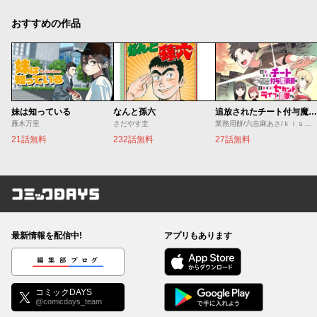
おすすめの作品
妹は知っている
なんと孫六
追放されたチート付与魔術師は気ままなセカンドライフを謳歌する。 ～俺は武器だけじゃなく、あらゆるものに『強化ポイント』を付与できるし、俺の意思でいつでも効果を解除できるけど、残った人たち大丈夫？～
雁木万里
さだやす圭
業務用餅/六志麻あさ/ｋｉｓｕｉ
21話無料
232話無料
27話無料
コミックDAYS
最新情報を配信中!
アプリもあります
編集部ブログ
コミックDAYS
@comicdays_team