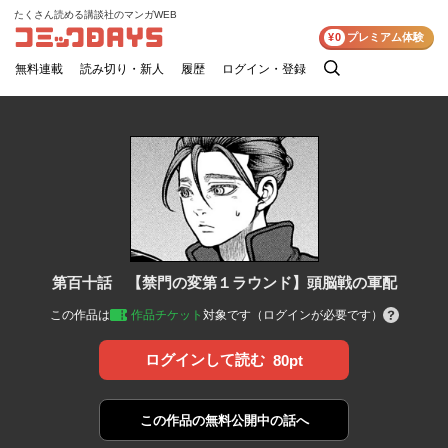
たくさん読める講談社のマンガWEB
コミックDAYS
¥0
プレミアム体験
無料連載
読み切り・新人
履歴
ログイン・登録
検
索
第百十話 【禁門の変第１ラウンド】頭脳戦の軍配
この作品は
作品チケット
対象です（ログインが必要です）
ログインして読む
80pt
この作品の
無料公開中の話へ