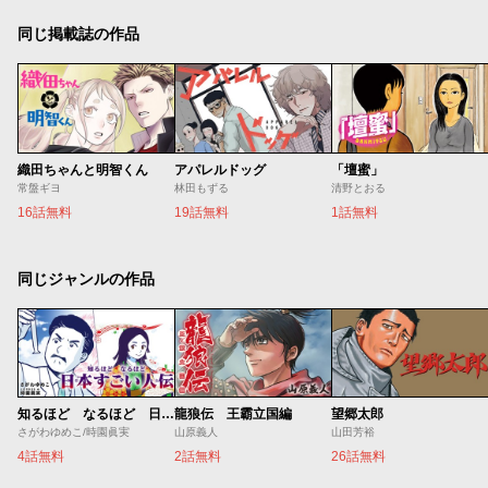
同じ掲載誌の作品
織田ちゃんと明智くん
アパレルドッグ
「壇蜜」
常盤ギヨ
林田もずる
清野とおる
16話無料
19話無料
1話無料
同じジャンルの作品
知るほど なるほど 日本すごい人伝
龍狼伝 王霸立国編
望郷太郎
さがわゆめこ/時園眞実
山原義人
山田芳裕
4話無料
2話無料
26話無料