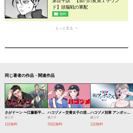
第百十話 【禁門の変第１ラウン
ド】頭脳戦の軍配
無料
もっと見る
同じ著者の作品・関連作品
さがドーン 〜江藤新平と肥前の妖怪〜
ハコヅメ～交番女子の逆襲～
ハコヅメ別章 アンボックス
泰三子
泰三子
泰三子
1話無料
26話無料
1話無料