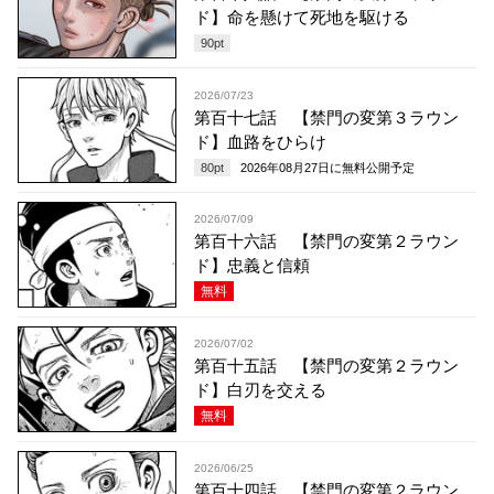
ド】命を懸けて死地を駆ける
90
pt
2026/07/23
第百十七話 【禁門の変第３ラウン
ド】血路をひらけ
80
pt
2026年08月27日
に無料公開予定
2026/07/09
第百十六話 【禁門の変第２ラウン
ド】忠義と信頼
無料
2026/07/02
第百十五話 【禁門の変第２ラウン
ド】白刃を交える
無料
2026/06/25
第百十四話 【禁門の変第２ラウン