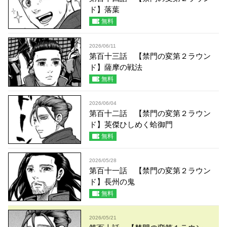
ド】落葉
無料
2026/06/11
第百十三話 【禁門の変第２ラウン
ド】薩摩の戦法
無料
2026/06/04
第百十二話 【禁門の変第２ラウン
ド】英傑ひしめく蛤御門
無料
2026/05/28
第百十一話 【禁門の変第２ラウン
ド】長州の鬼
無料
2026/05/21