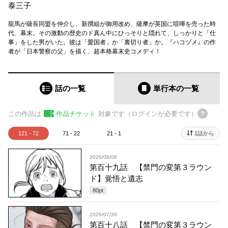
泰三子
龍馬が薩長同盟を仲介し、新撰組が御用改め、薩摩が英国に喧嘩を売った時
代、幕末。その激動の歴史のド真ん中にひっそりと隠れて、しっかりと「仕
事」をした男がいた。彼は「愛国者」か「裏切り者」か。『ハコヅメ』の作
者が「日本警察の父」を描く、超本格幕末史コメディ！
話の一覧
単行本
の一覧
この作品は
作品チケット
対象です（ログインが必要です）
121 - 72
71 - 22
21 - 1
1話から
2026/08/06
第百十九話 【禁門の変第３ラウン
ド】覚悟と遺志
80
pt
2026/07/30
第百十八話 【禁門の変第３ラウン