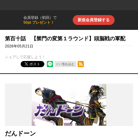
会員登録（初回）で
新規会員登録する
50pt プレゼント！
第百十話 【禁門の変第１ラウンド】頭脳戦の軍配
2026年05月21日
シェアして応援しよう！
RSSフィード
ポスト
埋め込む
だんドーン