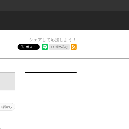
シェアして応援しよう！
RSSフィード
ポスト
埋め込む
1話から