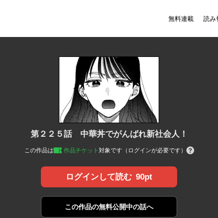
無料連載
読み
第２２５話 中華丼でがんばれ新社会人！
この作品は
作品チケット
対象です（ログインが必要です）
90pt
ログインして読む
この作品の
無料公開中の話へ