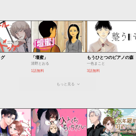
ッグ
「壇蜜」
清野とおる
一色まこと
1話無料
3話無料
もっと見る