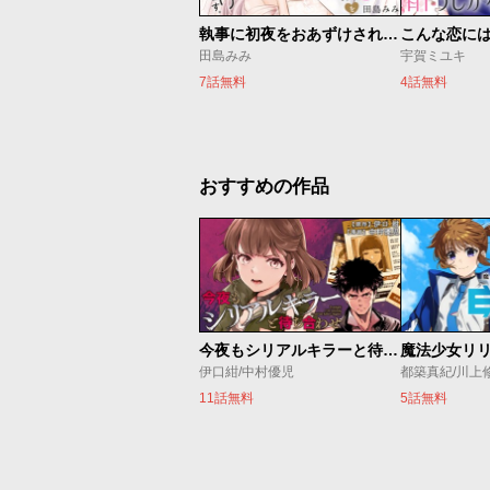
執事に初夜をおあずけされてます。
こんな恋に
田島みみ
宇賀ミユキ
7話無料
4話無料
おすすめの作品
今夜もシリアルキラーと待ち合わせ
伊口紺/中村優児
都築真紀/川上
11話無料
5話無料