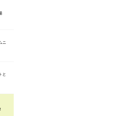
湯
ムニ
トと
！