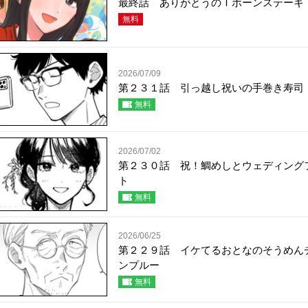
最終話 ありがとうのＴボーンステーキ
無料
2026/07/09
第２３１話 引っ越し祝いの手巻き寿司
無料
2026/07/02
第２３０話 祝！鯛めしとウェディング
ト
無料
2026/06/25
第２２９話 イケてるおとなのそうめん
ンプルー
無料