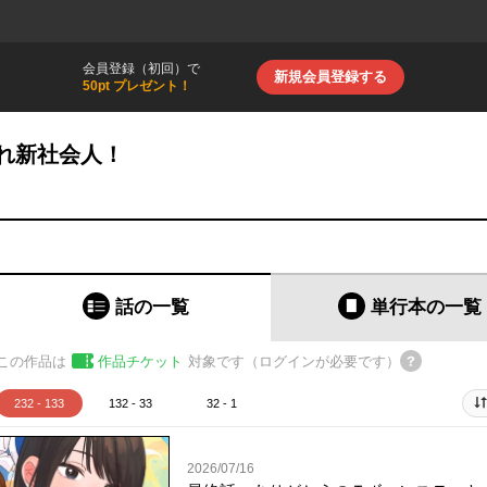
会員登録（初回）で
新規会員登録する
50pt プレゼント！
れ新社会人！
話の一覧
単行本
の一覧
この作品は
作品チケット
対象です（ログインが必要です）
232 - 133
132 - 33
32 - 1
2026/07/16