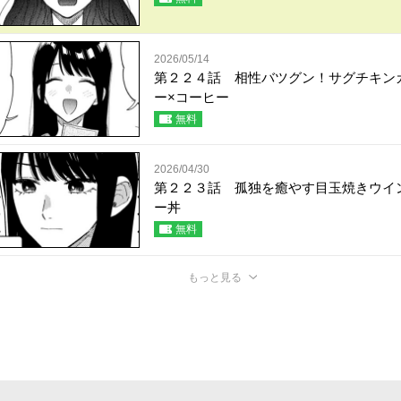
2026/05/14
第２２４話 相性バツグン！サグチキン
ー×コーヒー
無料
2026/04/30
第２２３話 孤独を癒やす目玉焼きウイ
ー丼
無料
もっと見る