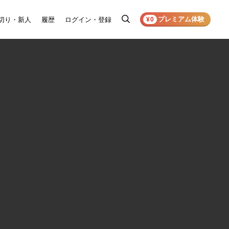
プレミアム体験
切り・新人
履歴
ログイン・登録
検
¥0
索