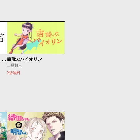
もうひとつのピアノの森 整う音
宙飛ぶバイオリン
三原和人
2話無料