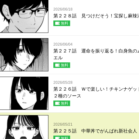
2026/06/18
第２２８話 見つけだそう！宝探し麻辣
無料
2026/06/04
第２２７話 運命を振り返る！白身魚の
エル
無料
2026/05/28
第２２６話 Ｗで楽しい！チキンナゲッ
２種のソース
無料
2026/05/21
第２２５話 中華丼でがんばれ新社会人
無料