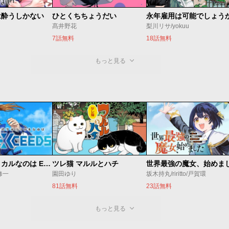
は酔うしかない
ひとくちちょうだい
永年雇用は可能でしょう
髙井野花
梨川リサ/yokuu
7話無料
18話無料
もっと見る
魔法少女リリカルなのは EXCEEDS
ツレ猫 マルルとハチ
修一
園田ゆり
坂木持丸/riritto/戸賀環
81話無料
23話無料
もっと見る