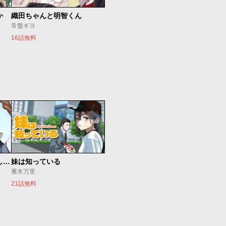
か
織田ちゃんと明智くん
常盤ギヨ
16話無料
世界最強の魔女、始めました ～私だけ『攻略サイト』を見れる世界で自由に生きます～
妹は知っている
雁木万里
21話無料